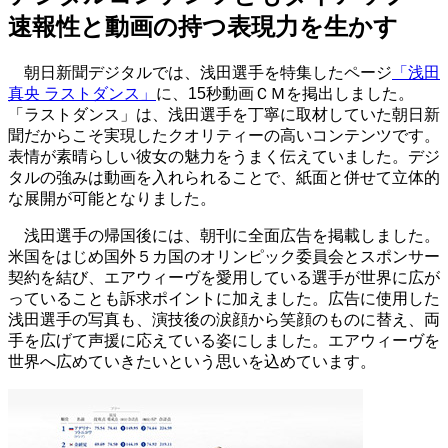
速報性と動画の持つ表現力を生かす
朝日新聞デジタルでは、浅田選手を特集したページ
「浅田
真央 ラストダンス」
に、15秒動画ＣＭを掲出しました。
「ラストダンス」は、浅田選手を丁寧に取材していた朝日新
聞だからこそ実現したクオリティーの高いコンテンツです。
表情が素晴らしい彼女の魅力をうまく伝えていました。デジ
タルの強みは動画を入れられることで、紙面と併せて立体的
な展開が可能となりました。
浅田選手の帰国後には、朝刊に全面広告を掲載しました。
米国をはじめ国外５カ国のオリンピック委員会とスポンサー
契約を結び、エアウィーヴを愛用している選手が世界に広が
っていることも訴求ポイントに加えました。広告に使用した
浅田選手の写真も、演技後の涙顔から笑顔のものに替え、両
手を広げて声援に応えている姿にしました。エアウィーヴを
世界へ広めていきたいという思いを込めています。