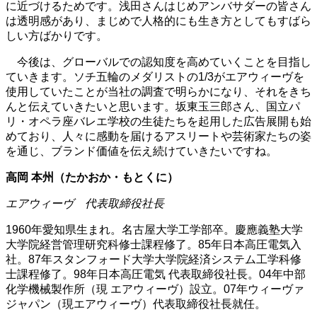
に近づけるためです。浅田さんはじめアンバサダーの皆さん
は透明感があり、まじめで人格的にも生き方としてもすばら
しい方ばかりです。
今後は、グローバルでの認知度を高めていくことを目指し
ていきます。ソチ五輪のメダリストの1/3がエアウィーヴを
使用していたことが当社の調査で明らかになり、それをきち
んと伝えていきたいと思います。坂東玉三郎さん、国立パ
リ・オペラ座バレエ学校の生徒たちを起用した広告展開も始
めており、人々に感動を届けるアスリートや芸術家たちの姿
を通じ、ブランド価値を伝え続けていきたいですね。
高岡 本州（たかおか・もとくに）
エアウィーヴ 代表取締役社長
1960年愛知県生まれ。名古屋大学工学部卒。慶應義塾大学
大学院経営管理研究科修士課程修了。85年日本高圧電気入
社。87年スタンフォード大学大学院経済システム工学科修
士課程修了。98年日本高圧電気 代表取締役社長。04年中部
化学機械製作所（現 エアウィーヴ）設立。07年ウィーヴァ
ジャパン（現エアウィーヴ）代表取締役社長就任。