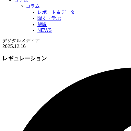
コラム
レポート＆データ
聞く・学ぶ
解説
NEWS
デジタルメディア
2025.12.16
レギュレーション