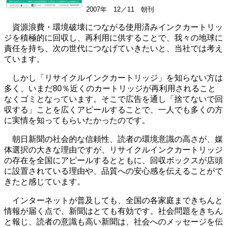
2007年 12／11 朝刊
資源浪費・環境破壊につながる使用済みインクカートリッ
ジを積極的に回収し、再利用に供することで、我々の地球に
責任を持ち、次の世代につなげていきたいと、当社では考え
ています。
しかし「リサイクルインクカートリッジ」を知らない方は
多く、いまだ80％近くのカートリッジが再利用されること
なくゴミとなっています。そこで広告を通し「捨てないで回
収する」ことを広くアピールすることで、一人でも多くの方
に実情を知ってもらいたかったのです。
朝日新聞の社会的な信頼性、読者の環境意識の高さが、媒
体選択の大きな理由ですが、リサイクルインクカートリッジ
の存在を全国にアピールするとともに、回収ボックスが店頭
に設置されている理由や、品質への安心感を伝えることがで
きたと感じています。
インターネットが普及しても、全国の各家庭まできちんと
情報が届く点で、新聞はとても有効です。社会問題をきちん
と報じ、読者の意識も高い新聞は、社会へのメッセージを伝