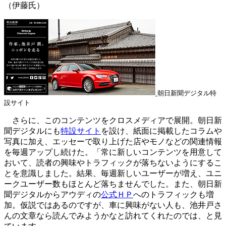
（伊藤氏）
朝日新聞デジタル特
設サイト
さらに、このコンテンツをクロスメディアで展開。朝日新
聞デジタルにも
特設サイト
を設け、紙面に掲載したコラムや
写真に加え、エッセーで取り上げた店やモノなどの関連情報
を毎週アップし続けた。「常に新しいコンテンツを用意して
おいて、読者の興味やトラフィックが落ちないようにするこ
とを意識しました。結果、毎週新しいユーザーが増え、ユニ
ークユーザー数もほとんど落ちませんでした。また、朝日新
聞デジタルからアウディの
公式ＨＰ
へのトラフィックも増
加。仮説ではあるのですが、車に興味がない人も、池井戸さ
んの文章なら読んでみようかなと訪れてくれたのでは、と見