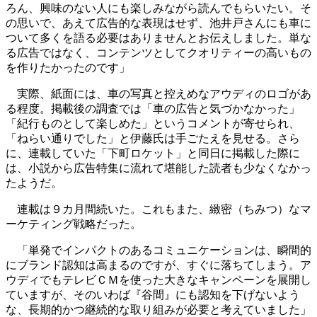
ろん、興味のない人にも楽しみながら読んでもらいたい。そ
の思いで、あえて広告的な表現はせず、池井戸さんにも車に
ついて多くを語る必要はありませんとお伝えしました。単な
る広告ではなく、コンテンツとしてクオリティーの高いもの
を作りたかったのです」
実際、紙面には、車の写真と控えめなアウディのロゴがあ
る程度。掲載後の調査では「車の広告と気づかなかった」
「紀行ものとして楽しめた」というコメントが寄せられ、
「ねらい通りでした」と伊藤氏は手ごたえを見せる。さら
に、連載していた「下町ロケット」と同日に掲載した際に
は、小説から広告特集に流れて堪能した読者も少なくなかっ
たようだ。
連載は９カ月間続いた。これもまた、緻密（ちみつ）なマ
ーケティング戦略だった。
「単発でインパクトのあるコミュニケーションは、瞬間的
にブランド認知は高まるのですが、すぐに落ちてしまう。ア
ウディでもテレビＣＭを使った大きなキャンペーンを展開し
ていますが、そのいわば『谷間』にも認知を下げないよう
な、長期的かつ継続的な取り組みが必要と考えていました」