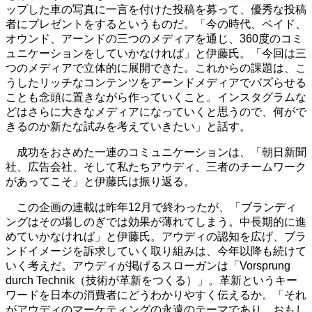
ップした車の写真に一言を付けた投稿を募って、優秀な投稿
者にプレゼントをするというものだ。「今の時代、ペイド、
オウンド、アーンドの三つのメディアを通じ、360度のコミ
ュニケーションをしていかなければ」と伊藤氏。「今回は三
つのメディアで立体的に展開できた。これからの課題は、こ
うしたリッチなコンテンツをアーンドメディアでバズらせる
ことも念頭に置きながら作っていくこと。インスタグラムな
どはさらに大きなメディアになっていくと思うので、何がで
きるのか新たな試みを考えていきたい」と話す。
成功をおさめた一連のコミュニケーションは、「朝日新聞
社、広告会社、そして私たちアウディ、三者のチームワーク
があってこそ」と伊藤氏は振り返る。
この企画の連載は昨年12月で終わったが、「ブランディ
ングはその場しのぎでは効果が薄れてしまう。中長期的に進
めていかなければ」と伊藤氏。アウディの認知を広げ、ブラ
ンドイメージを訴求していく取り組みは、今年以降も続けて
いく考えだ。アウディが掲げるスローガンは「Vorsprung
durch Technik（技術が革新をつくる）」。革新というキー
ワードを日本の消費者にどうわかりやすく伝えるか。「それ
がアウディのマーケティングの永遠のテーマであり、おもし