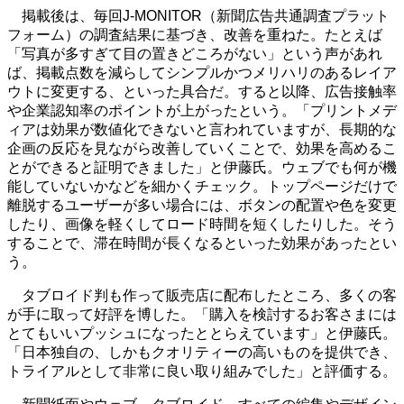
掲載後は、毎回J-MONITOR（新聞広告共通調査プラット
フォーム）の調査結果に基づき、改善を重ねた。たとえば
「写真が多すぎて目の置きどころがない」という声があれ
ば、掲載点数を減らしてシンプルかつメリハリのあるレイア
ウトに変更する、といった具合だ。すると以降、広告接触率
や企業認知率のポイントが上がったという。「プリントメデ
ィアは効果が数値化できないと言われていますが、長期的な
企画の反応を見ながら改善していくことで、効果を高めるこ
とができると証明できました」と伊藤氏。ウェブでも何が機
能していないかなどを細かくチェック。トップページだけで
離脱するユーザーが多い場合には、ボタンの配置や色を変更
したり、画像を軽くしてロード時間を短くしたりした。そう
することで、滞在時間が長くなるといった効果があったとい
う。
タブロイド判も作って販売店に配布したところ、多くの客
が手に取って好評を博した。「購入を検討するお客さまには
とてもいいプッシュになったととらえています」と伊藤氏。
「日本独自の、しかもクオリティーの高いものを提供でき、
トライアルとして非常に良い取り組みでした」と評価する。