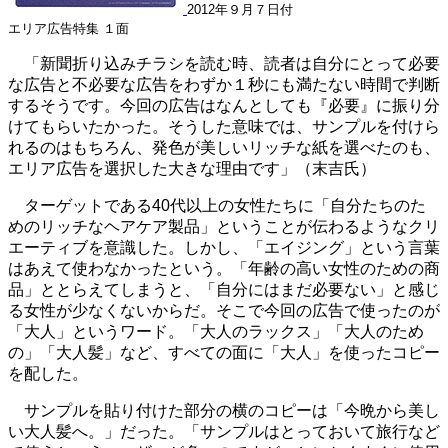
2012年９月７日付
エリア広告特集 １面
「新聞折り込みチラシを読む時、読者は自分にとって必要
な広告と不必要な広告をわずか１秒にも満たない時間で判断
するそうです。今回の広告はなんとしても『必要』に振り分
けてもらいたかった。そうした意味では、サンプルを付けら
れるのはもちろん、発色が美しいリッチな紙を選べたのも、
エリア広告を選択した大きな理由です」（末吉氏）
ターゲットである40代以上の女性たちに「自分たちのた
めのリッチなヘアケア製品」ということが伝わるようなクリ
エーティブを意識した。しかし、「エイジング」という言葉
はあえて使わなかったという。「年齢の高い女性のための商
品」ととらえてしまうと、「自分にはまだ必要ない」と感じ
る女性が少なくないからだ。そこで今回の広告で使ったのが
「大人」というワード。「大人のラックス」「大人のため
の」「大人髪」など、すべての面に「大人」を使ったコピー
を配した。
サンプルを貼り付けた部分の横のコピーは「今晩から美し
い大人髪へ。」だった。「サンプルはとっておいて旅行など