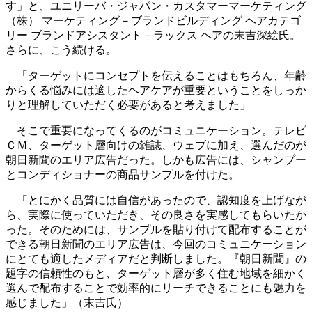
す」と、ユニリーバ・ジャパン・カスタマーマーケティング
（株） マーケティング－ブランドビルディング ヘアカテゴ
リー ブランドアシスタント－ラックス ヘアの末吉深絵氏。
さらに、こう続ける。
「ターゲットにコンセプトを伝えることはもちろん、年齢
からくる悩みには適したヘアケアが重要ということをしっか
りと理解していただく必要があると考えました」
そこで重要になってくるのがコミュニケーション。テレビ
ＣＭ、ターゲット層向けの雑誌、ウェブに加え、選んだのが
朝日新聞のエリア広告だった。しかも広告には、シャンプー
とコンディショナーの商品サンプルを付けた。
「とにかく品質には自信があったので、認知度を上げなが
ら、実際に使っていただき、その良さを実感してもらいたか
った。そのためには、サンプルを貼り付けて配布することが
できる朝日新聞のエリア広告は、今回のコミュニケーション
にとても適したメディアだと判断しました。『朝日新聞』の
題字の信頼性のもと、ターゲット層が多く住む地域を細かく
選んで配布することで効率的にリーチできることにも魅力を
感じました」（末吉氏）