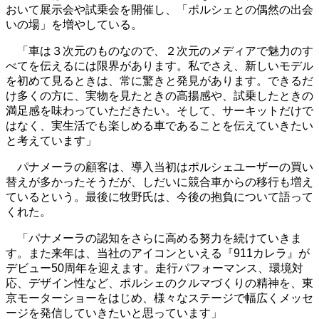
おいて展示会や試乗会を開催し、「ポルシェとの偶然の出会
いの場」を増やしている。
「車は３次元のものなので、２次元のメディアで魅力のす
べてを伝えるには限界があります。私でさえ、新しいモデル
を初めて見るときは、常に驚きと発見があります。できるだ
け多くの方に、実物を見たときの高揚感や、試乗したときの
満足感を味わっていただきたい。そして、サーキットだけで
はなく、実生活でも楽しめる車であることを伝えていきたい
と考えています」
パナメーラの顧客は、導入当初はポルシェユーザーの買い
替えが多かったそうだが、しだいに競合車からの移行も増え
ているという。最後に牧野氏は、今後の抱負について語って
くれた。
「パナメーラの認知をさらに高める努力を続けていきま
す。また来年は、当社のアイコンといえる『911カレラ』が
デビュー50周年を迎えます。走行パフォーマンス、環境対
応、デザイン性など、ポルシェのクルマづくりの精神を、東
京モーターショーをはじめ、様々なステージで幅広くメッセ
ージを発信していきたいと思っています」