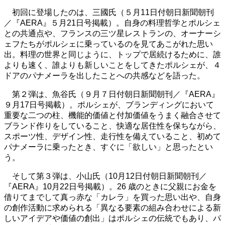
初回に登場したのは、三國氏（５月11日付朝日新聞朝刊
／『AERA』５月21日号掲載）。自身の料理哲学とポルシェ
との共通点や、フランスの三ツ星レストランの、オーナーシ
ェフたちがポルシェに乗っているのを見てあこがれた思い
出。料理の世界と同じように、トップで居続けるために、誰
よりも速く、誰よりも新しいことをしてきたポルシェが、４
ドアのパナメーラを出したことへの共感などを語った。
第２弾は、魚谷氏（９月７日付朝日新聞朝刊／『AERA』
９月17日号掲載）。ポルシェが、ブランディングにおいて
重要な二つの柱、機能的価値と付加価値をうまく融合させて
ブランド作りをしていること、快適な居住性を保ちながら、
スポーツ性、デザイン性、走行性を備えていること、初めて
パナメーラに乗ったとき、すぐに「欲しい」と思ったとい
う。
そして第３弾は、小山氏（10月12日付朝日新聞朝刊／
『AERA』10月22日号掲載）。26 歳のときに父親にお金を
借りてまでして真っ赤な「カレラ」を買った思い出や、自身
の創作活動に求められる「異なる要素の組み合わせによる新
しいアイデアや価値の創出」はポルシェの伝統でもあり、パ