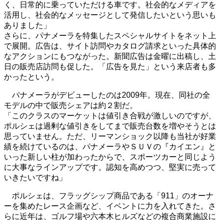
く、日常的に乗っていただける車です。社会的なメディアを
活用し、社会的なメッセージとして発信したいという思いも
ありました」
さらに、パナメーラを特集したスペシャルサイトをネット上
で展開。広告は、サイト訪問やカタログ請求といった具体的
なアクションにもつながった。新聞広告は金曜に出稿し、土
日の販売店訪問も促した。「広告を見た」という来店者も多
かったという。
パナメーラがデビューしたのは2009年。現在、同社の全
モデルの中で販売シェアは約２割だ。
「このクラスのマーケットは値引き合戦が激しいのですが、
ポルシェは過剰な値引きをしてまで販売台数を増やそうとは
思っていません。ただ、リーマンショック以降も当社が好業
績を続けているのは、パナメーラやＳＵＶの『カイエン』と
いった新しい柱が加わったからで、スポーツカーと同じよう
に大事なラインアップです。認知を高めつつ、堅実に売って
いきたいですね」
ポルシェは、フラッグシップ商品である「911」のオーナ
ーを集めたレース企画など、イベントに力を入れてきた。さ
らに近年は、ゴルフ場や六本木ヒルズなどの複合商業施設に