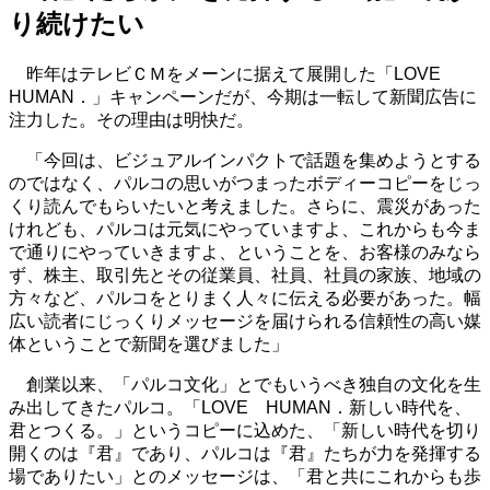
り続けたい
昨年はテレビＣＭをメーンに据えて展開した「LOVE
HUMAN．」キャンペーンだが、今期は一転して新聞広告に
注力した。その理由は明快だ。
「今回は、ビジュアルインパクトで話題を集めようとする
のではなく、パルコの思いがつまったボディーコピーをじっ
くり読んでもらいたいと考えました。さらに、震災があった
けれども、パルコは元気にやっていますよ、これからも今ま
で通りにやっていきますよ、ということを、お客様のみなら
ず、株主、取引先とその従業員、社員、社員の家族、地域の
方々など、パルコをとりまく人々に伝える必要があった。幅
広い読者にじっくりメッセージを届けられる信頼性の高い媒
体ということで新聞を選びました」
創業以来、「パルコ文化」とでもいうべき独自の文化を生
み出してきたパルコ。「LOVE HUMAN．新しい時代を、
君とつくる。」というコピーに込めた、「新しい時代を切り
開くのは『君』であり、パルコは『君』たちが力を発揮する
場でありたい」とのメッセージは、「君と共にこれからも歩