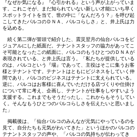
『なぜか気になる』『心引かれる』という声が上がっていま
す。これこそが、まだ知られていない新しい才能にいち早く
スポットライトを当て、世の中に「なんだろう？」を呼び起
こしてきたパルコのＤＮＡ、パルコらしさ」と、井上氏は力
を込める。
続く第二弾が冒頭で紹介した、震災翌月の仙台パルコをビ
ジュアルにした紙面だ。テナントスタッフの協力があってこ
そ可能となったこの紙面に、パルコのもうひとつのＤＮＡが
表現されている、と井上氏は言う。「私たちが提供している
のは、パルコという『場』であって、主役はそこに集うお客
様とテナントです。テナントはともにビジネスをしていく仲
間であり、パルコのビジネスはテナントに支えられている。
逆に、パルコはお客様に喜んでいただける店づくりや仕掛け
について常に考え、企画し、テナントが仕事をしやすいよう
支援する。これまでもそうだったし、これからもそうしてい
く。そんなもうひとつのパルコらしさを伝えたいと思いまし
た」
掲載後は、「仙台パルコのみんなが元気にやっているのを
見て、自分たちも元気がわいてきた」というほかのパルコの
テナントスタッフの声や、「パルコの気持ちが伝わってき