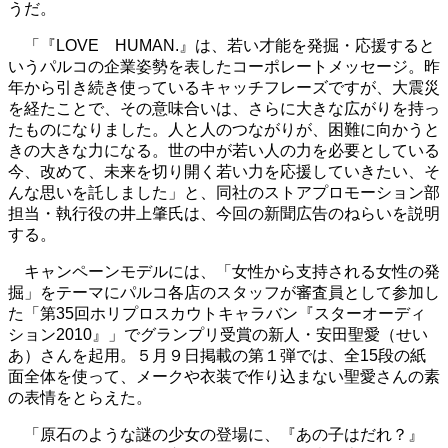
うだ。
「『LOVE HUMAN.』は、若い才能を発掘・応援すると
いうパルコの企業姿勢を表したコーポレートメッセージ。昨
年から引き続き使っているキャッチフレーズですが、大震災
を経たことで、その意味合いは、さらに大きな広がりを持っ
たものになりました。人と人のつながりが、困難に向かうと
きの大きな力になる。世の中が若い人の力を必要としている
今、改めて、未来を切り開く若い力を応援していきたい、そ
んな思いを託しました」と、同社のストアプロモーション部
担当・執行役の井上肇氏は、今回の新聞広告のねらいを説明
する。
キャンペーンモデルには、「女性から支持される女性の発
掘」をテーマにパルコ各店のスタッフが審査員として参加し
た「第35回ホリプロスカウトキャラバン『スターオーディ
ション2010』」でグランプリ受賞の新人・安田聖愛（せい
あ）さんを起用。５月９日掲載の第１弾では、全15段の紙
面全体を使って、メークや衣装で作り込まない聖愛さんの素
の表情をとらえた。
「原石のような謎の少女の登場に、『あの子はだれ？』