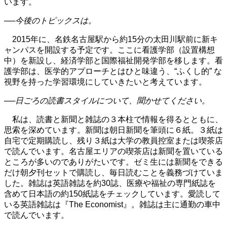
います。
──今後のトピックスは。
2015年に、名鉄名古屋駅から約15分の太田川駅前に新キ
ャンパスを開設する予定です。ここに看護学部（設置構想
中）を新設し、経済学部と国際福祉開発学部を移します。看
護学部は、医学的アプローチとはひと味違う、“ふくし的” な
視野を持った学習環境にしていきたいと考えています。
──日ごろの読書スタイルについて、聞かせてください。
私は、読書と新聞と雑誌の３本柱で情報を得るとともに、
思索を深めています。新聞は朝日新聞を筆頭に６紙。３紙は
自宅で定期購読し、残り３紙は大学の教員控室または喫茶店
で読んでいます。名古屋エリアの喫茶店は新聞を置いている
ところが多いのでありがたいです。ゼミ生には新聞をできる
だけ朝夕刊セットで購読し、毎日読むことを義務づけていま
した。雑誌は英語雑誌を約30誌、医療や福祉の専門紙誌を
含めて日本語の約150紙誌をチェックしています。愛読して
いる英語雑誌は『The Economist』。雑誌は主に通勤の車中
で読んでいます。