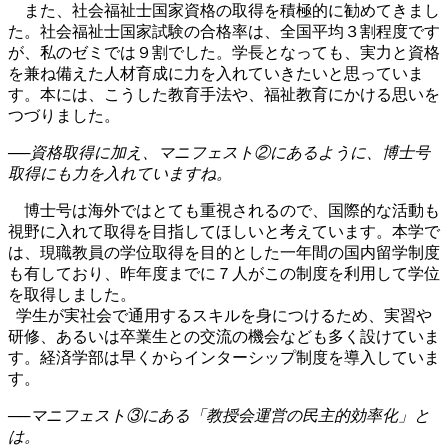
また、社会福祉士国家資格の取得を積極的に勧めてきまし
た。社会福祉士国家試験の合格率は、全国平均３割程度です
が、私のゼミでは９割でした。学長となっても、実力と資格
を兼ね備えた人材育成に力を入れていきたいと思っていま
す。本には、こうした教育手法や、福祉教育にかける思いを
つづりました。
──資格取得に加え、マニフェスト②にあるように、博士号
取得にも力を入れていますね。
博士号は海外ではとても重視されるので、国際的な活動も
視野に入れて取得を目指してほしいと考えています。本学で
は、現職教員の学位取得を目的とした一年間の国内留学制度
も有しており、昨年度までに７人がこの制度を利用して学位
を取得しました。
学生が実社会で通用するスキルを身につけるため、実習や
研修、あるいは卒業生との交流の機会なども多く設けていま
す。経済学部は早くからインターシップ制度を導入していま
す。
──マニフェスト③にある「教授会運営の民主的効率化」と
は。