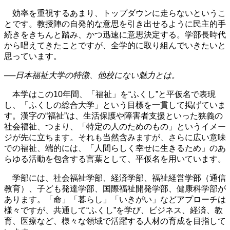
効率を重視するあまり、トップダウンに走らないというこ
とです。教授陣の自発的な意思を引き出せるように民主的手
続きをきちんと踏み、かつ迅速に意思決定する。学部長時代
から唱えてきたことですが、全学的に取り組んでいきたいと
思っています。
──日本福祉大学の特徴、他校にない魅力とは。
本学はこの10年間、「福祉」を“ふくし”と平仮名で表現
し、「ふくしの総合大学」という目標を一貫して掲げていま
す。漢字の“福祉”は、生活保護や障害者支援といった狭義の
社会福祉、つまり、「特定の人のためのもの」というイメー
ジが先に立ちます。それも当然含みますが、さらに広い意味
での福祉、端的には、「人間らしく幸せに生きるため」のあ
らゆる活動を包含する言葉として、平仮名を用いています。
学部には、社会福祉学部、経済学部、福祉経営学部（通信
教育）、子ども発達学部、国際福祉開発学部、健康科学部が
あります。「命」「暮らし」「いきがい」などアプローチは
様々ですが、共通して“ふくし”を学び、ビジネス、経済、教
育、医療など、様々な領域で活躍する人材の育成を目指して