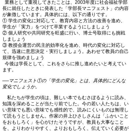
業務として重視してきたことは、2003年度に社会福祉学部
長に就任したときに発表した「学部長マニフェスト」の内容
が象徴しています。具体的には、以下の通りです。
① 学生の変化に対応して、教育内容と方法の改善を進め、
学生が「実力」をつけて卒業するようにしましょう
② 個人研究や共同研究を旺盛に行い、博士号取得にも挑戦
しましょう
③ 教授会運営の民主的効率化を進め、時代の変化に対応し
て、迅速に意思決定・実行しましょう。あわせて教員の自己
規律を強めましょう
今後は学長として、これをさらに推し進めたいと考えてい
ます。
──マニフェスト①の「学生の変化」とは、具体的にどんな
変化でしょうか。
私たちが学生の頃は、難しい本でもむさぼるように読み、
知識を深めることが当たり前でした。今の若い人たちは、い
い意味でも悪い意味でも感性的で、読みにくいものは無理し
て読もうとしません。作家の井上ひさしさんは「ふかいこと
をおもしろく」を心がけたそうですが、教員も大事なこと
を、よりわかりやすく、よりおもしろく、伝えていく必要が