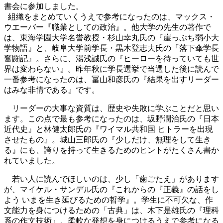
書会に参加しました。
組織をまとめていくうえで参考になったのは、マックス・
ウエーバー『職業としての政治』。他大学の先生の著作で
は、東海学園大学名誉教授・杉山幸丸氏の『崖っぷち弱小大
学物語』と、岐阜大学前学長・黒木登志夫氏の『落下傘学長
奮闘記』。さらに、湯浅誠氏の『ヒーローを待っていても世
界は変わらない』。昨年秋に学長選挙で当選した後に読んで
一番参考になったのは、冨山和彦氏の『結果を出すリーダー
はみな非情である』です。
リーダーの大事な資質は、歴史や失敗に学ぶことだと思い
ます。この点で最も参考になったのは、坂野潤治氏の『日本
近代史』と林健太郎氏の『ワイマル共和国 ヒトラーを出現
させたもの』。城山三郎氏の『少しだけ、無理をして生き
る』にも、誇りを持って生きるためのヒントがたくさん書か
れていました。
若い人に読んでほしいのは、少し「歯ごたえ」があります
が、マイケル・サンデル氏の『これからの『正義』の話をし
よう いまを生き延びるための哲学』。学生に不可欠な、作
文能力を身につけるための「古典」は、木下是雄氏の『理科
系の作文技術』。柔軟な発想を身につけるうえで参考になる