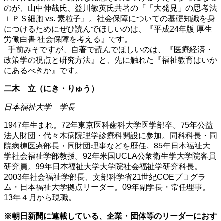
のが、山中伸哉氏、益川敏英氏共著の『「大発見」の思考法
ｉＰＳ細胞 vs. 素粒子』。社会保障についての基礎知識を身
につけるためにぜひ読んでほしいのは、『平成24年版 厚生
労働白書 社会保障を考える』です。
手前みそですが、自著で読んでほしいのは、『医療経済・
政策学の視点と研究方法』と、先に触れた『福祉教育はいか
にあるべきか』です。
二木 立（にき・りゅう）
日本福祉大学 学長
1947年生まれ。72年東京医科歯科大学医学部卒。75年公益
法人財団・代々木病院理学診療科開設に参加。同科科長・同
院病棟医療部長・同財団理事などを歴任。85年日本福祉大
学社会福祉学部教授。92年米国UCLA公衆衛生学大学院客員
研究員。99年日本福祉大学大学院社会福祉学研究科長。
2003年社会福祉学部長、文部科学省21世紀COEプログラ
ム・日本福祉大学拠点リーダー。09年副学長・常任理事。
13年４月から現職。
※朝日新聞に連載している、企業・団体等のリーダーにおす