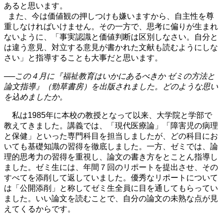
あると思います。
また、今は価値観の押しつけも嫌いますから、自主性を尊
重しなければいけません。その一方で、思考に偏りが生まれ
ないように、「事実認識と価値判断は区別しなさい。自分と
は違う意見、対立する意見が書かれた文献も読むようにしな
さい」と指導することも大事だと思います。
──この４月に『福祉教育はいかにあるべきか ゼミの方法と
論文指導』（勁草書房）を出版されました。どのような思い
を込めましたか。
私は1985年に本校の教授となって以来、大学院と学部で
教えてきました。講義では、「現代医療論」「障害児の病理
と保健」といった専門科目を担当しましたが、どの科目にお
いても基礎知識の習得を徹底しました。一方、ゼミでは、論
理的思考力の習得を重視し、論文の書き方をとことん指導し
ました。ゼミ生には、年間７回のリポートを提出させ、その
すべてを添削して返していました。優秀なリポートについて
は「公開添削」と称してゼミ生全員に目を通してもらってい
ました。いい論文を読むことで、自分の論文の未熟な点が見
えてくるからです。