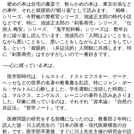
硬めの本は自宅の書斎で、軟らかめの本は、東京出張など
の車中、それと就寝前の“眠り薬”として読みます。「相棒」
シリーズ、今野敏の警察官シリーズ、池波正太郎の時代小説
などです。特に、池波正太郎の『剣客商売』シリーズ、『仕
掛人 梅安』シリーズ、『鬼平犯科帳』シリーズは、数年お
きに繰り返し読んでいます。池波氏の「人間はよいことをし
ながら悪いことをし、悪いことをしながらよいことをしてい
る」という「複眼的」（弁証法的）人間観に共感します。特
に『剣客商売』はすがすがしいので一番好きです。
──心に残っている本は。
医学部時代は、トルストイ、ドストエフスキー、ゲーテ、
ヘッセなどの世界の名著や教養書を乱読。特にジャン・ポー
ル・サルトルに心酔しました。学生運動に没頭した時期に
は、マルクス、エンゲルス、レーニンの著作も読みあさりま
した。印象に残っているのは、それぞれ『資本論』『自然の
弁証法』『哲学ノート』です。
医療問題の研究をする契機になったのは、教養部２年時に
読んだ故・川上武先生の『日本の医者－現代医療構造の分
析』です。医学部卒業後、すぐに川上先生主催の研究会や読