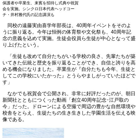
保護者や卒業生、来賓を招待し式典や祝賀
会を実施。シンクロ日本代表ヘッドコー
チ・井村雅代氏の記念講演も
同校の遠藤実由喜学年部長は、40周年イベントをそのよ
うに振り返る。今年は恒例の体育祭や文化祭も、40周年記
念の意義を込めて実施。生徒会役員ら生徒が中心となって盛
り上げたという。
「生徒も改めて自分たちがいる学校の良さ、先輩たちが築
いてきた伝統と歴史を振り返ることができ、自信と誇りを高
める機会になりました。卒業生が『自分たちも今年、生徒と
してこの学校にいたかった』とうらやましがっていたほどで
す」
なかでも祝賀会で公開され、非常に好評だったのが、朝日
新聞社とともにつくった動画「創立40周年記念･江戸取の
今」だった。ドローンによる空撮で周辺の豊かな自然環境や
校舎をとらえ、生徒たちの生き生きした学園生活を伝える映
像である。