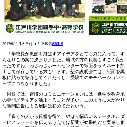
2017年11月５日付 エリア広告
630KB
「学校長が風船を飛ばすアイデアをとても気に入って、す
んなりこの案に決まりました。地域の方の反響もすごく良か
ったですね。わざわざホームセンターで紙面をラミネート加
工して保存している方もいます。塾の説明会では、紙面を黒
板に貼って紹介してくれたりし、受験生のモチベーションア
ップにつながりました」
同校では、普段のコミュニケーションには、進学や教育系
の専門メディアを活用することが多い。このように大がかり
な新聞広告による展開は初めてだという。
「多くの人から反響を得て、やはり幅広いステークホルダ
ーにメッセージを伝えるうえでは新聞が効果的だと実感しま