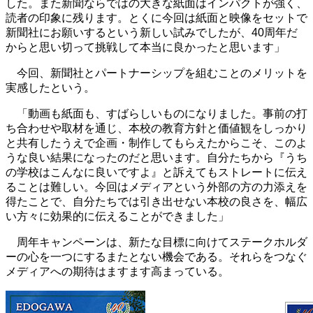
した。また新聞ならではの大きな紙面はインパクトが強く、
読者の印象に残ります。とくに今回は紙面と映像をセットで
新聞社にお願いするという新しい試みでしたが、40周年だ
からと思い切って挑戦して本当に良かったと思います」
今回、新聞社とパートナーシップを組むことのメリットを
実感したという。
「動画も紙面も、すばらしいものになりました。事前の打
ち合わせや取材を通じ、本校の教育方針と価値観をしっかり
と共有したうえで企画・制作してもらえたからこそ、このよ
うな良い結果になったのだと思います。自分たちから『うち
の学校はこんなに良いですよ』と訴えてもストレートに伝え
ることは難しい。今回はメディアという外部の方の力添えを
得たことで、自分たちでは引き出せない本校の良さを、幅広
い方々に効果的に伝えることができました」
周年キャンペーンは、新たな目標に向けてステークホルダ
ーの心を一つにするまたとない機会である。それらをつなぐ
メディアへの期待はますます高まっている。