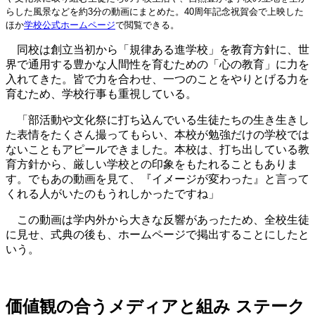
らした風景などを約3分の動画にまとめた。40周年記念祝賀会で上映した
ほか
学校公式ホームページ
で閲覧できる。
同校は創立当初から「規律ある進学校」を教育方針に、世
界で通用する豊かな人間性を育むための「心の教育」に力を
入れてきた。皆で力を合わせ、一つのことをやりとげる力を
育むため、学校行事も重視している。
「部活動や文化祭に打ち込んでいる生徒たちの生き生きし
た表情をたくさん撮ってもらい、本校が勉強だけの学校では
ないこともアピールできました。本校は、打ち出している教
育方針から、厳しい学校との印象をもたれることもありま
す。でもあの動画を見て、『イメージが変わった』と言って
くれる人がいたのもうれしかったですね」
この動画は学内外から大きな反響があったため、全校生徒
に見せ、式典の後も、ホームページで掲出することにしたと
いう。
価値観の合うメディアと組み ステーク