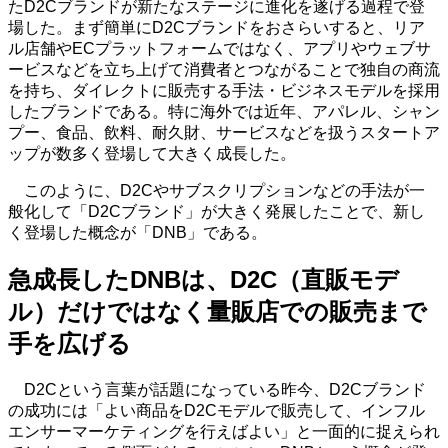
たD2Cブランドが新たなステージに進化を遂げる過程で登
場した。まず簡単にD2Cブランドをおさらいすると、リア
ル店舗やECプラットフォームではなく、アプリやウェブサ
ービスなどを立ち上げて消費者とつながることで独自の商流
を持ち、ダイレクトに販売する手法・ビジネスモデルを採用
したブランドである。特に海外では近年、アパレル、シャン
プー、食品、飲料、耐久財、サービスなどを扱うスタートア
ップが数多く登場して大きく成長した。
このように、D2Cやサブスクリプションなどの手法が一
般化して「D2Cブランド」が大きく発展したことで、新し
く登場した概念が「DNB」である。
急成長したDNBは、D2C（直販モデ
ル）だけではなく量販店での販売まで
手を広げる
D2Cという⾔葉が話題になっている昨今、D2Cブランド
の成功には「よい商品をD2Cモデルで販売して、インフル
エンサーマーケティングを⾏えばよい」と一面的に捉えられ