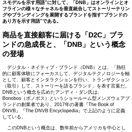
スモデルを示す用語”に対して、「DNB」はオンラインとオ
フラインの様々なチャネルを垂直統合してストーリーテリン
グやブランディングを展開するブランドを指す”ブランドの
あり方を示す用語”である。
商品を直接顧客に届ける「D2C」ブラ
ンドの急成長と、「DNB」という概念
の登場
デジタル・ネイティブ・ブランド（DNB）とは、「熱狂
的に顧客体験にフォーカスして、デジタルテクノロジーを軸
として、顧客とインタラクションを行い、トランザクション
（取引）して、ストーリーを語るブランド」を表す言葉だ。
DNBという概念を広めたアンディ・ダン氏は、
Bonobos（ボノボス）というショールーム型メンズウェアブ
ランドの創業者であり、2017年の著書『The Book of
DNVB』『The DNVB Encyclopedia』で上記のように定義
している。
このDNBという概念は、数年前からアメリカを中心とし