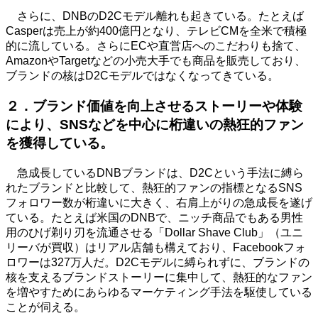
さらに、DNBのD2Cモデル離れも起きている。たとえば
Casperは売上が約400億円となり、テレビCMを全米で積極
的に流している。さらにECや直営店へのこだわりも捨て、
AmazonやTargetなどの小売大手でも商品を販売しており、
ブランドの核はD2Cモデルではなくなってきている。
２．ブランド価値を向上させるストーリーや体験
により、SNSなどを中心に桁違いの熱狂的ファン
を獲得している。
急成⻑しているDNBブランドは、D2Cという手法に縛ら
れたブランドと比較して、熱狂的ファンの指標となるSNS
フォロワー数が桁違いに大きく、右肩上がりの急成⻑を遂げ
ている。たとえば⽶国のDNBで、ニッチ商品でもある男性
⽤のひげ剃り刃を流通させる「Dollar Shave Club」（ユニ
リーバが買収）はリアル店舗も構えており、Facebookフォ
ロワーは327万⼈だ。D2Cモデルに縛られずに、ブランドの
核を支えるブランドストーリーに集中して、熱狂的なファン
を増やすためにあらゆるマーケティング手法を駆使している
ことが伺える。