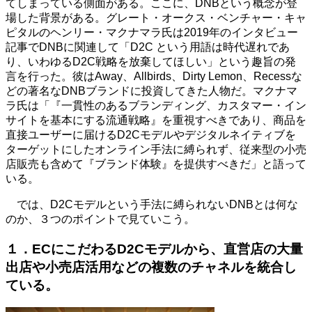
てしまっている側面がある。ここに、DNBという概念が登
場した背景がある。グレート・オークス・ベンチャー・キャ
ピタルのヘンリー・マクナマラ氏は2019年のインタビュー
記事でDNBに関連して「D2C という用語は時代遅れであ
り、いわゆるD2C戦略を放棄してほしい」という趣旨の発
言を行った。彼はAway、Allbirds、Dirty Lemon、Recessな
どの著名なDNBブランドに投資してきた人物だ。マクナマ
ラ氏は「『一貫性のあるブランディング、カスタマー・イン
サイトを基本にする流通戦略』を重視すべきであり、商品を
直接ユーザーに届けるD2Cモデルやデジタルネイティブを
ターゲットにしたオンライン手法に縛られず、従来型の小売
店販売も含めて『ブランド体験』を提供すべきだ」と語って
いる。
では、D2Cモデルという手法に縛られないDNBとは何な
のか、３つのポイントで見ていこう。
１．ECにこだわるD2Cモデルから、直営店の⼤量
出店や小売店活用などの複数のチャネルを統合し
ている。