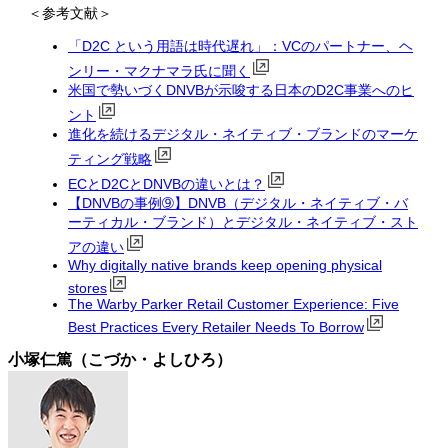
＜参考文献＞
「D2C という用語は時代遅れ」：VCのパートナー、ヘ
ンリー・マクナマラ氏に聞く
米国で勢いづくDNVBが示唆する日本のD2C事業へのヒ
ント
進化を続けるデジタル・ネイティブ・ブランドのマーケ
ティング戦略
ECとD2CとDNVBの違いとは？
【DNVBの事例➈】DNVB（デジタル・ネイティブ・バ
ーティカル・ブランド）とデジタル・ネイティブ・スト
アの違い
Why digitally native brands keep opening physical
stores
The Warby Parker Retail Customer Experience: Five
Best Practices Every Retailer Needs To Borrow
小塚仁篤（こづか・よしひろ）