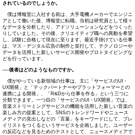
されているのでしょうか。
僕は博報堂に入社する前は、大手電機メーカーでエンジニ
アとして働いた後、博報堂に転職。当初は研究員として様々
なデータを分析したり、アドソリューションなどをつくった
りしていました。その後、クリエイティブ職への異動を希望
し、試験に合格して現在に至ります。最近手掛けている仕事
は、マス・デジタル広告の制作と並行して、テクノロジーや
データを活用した新しいサービス開発やプロトタイピングな
どを行っています。
──後者はどのようなものですか。
僕がやっている新領域の仕事は、主に「サービスのUI・
UX開発」と「テックパートナーやプラットフォーマーとの
連携による開発」、「R&Dから仕事を作る」という三つに
分類できます。一つ目の「サービスのUI・UX開発」では、
音楽ストリーミングサービスの機能を活用した新しい音楽の
楽しみ方の提案として、SNSのトレンドワードやニュース
メディアの見出しなどの「言葉」をキーワードにして、プレ
イリストをつくるというサービスを企画しました。ユーザー
の反応などを見るためのテストとして、ニュースメディアで