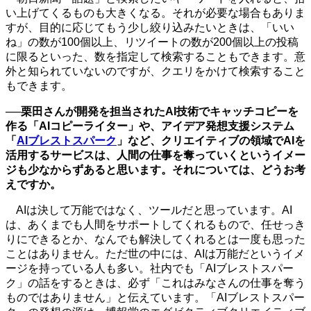
い上げてくるものも大きくなる。それが必要な場合もありま
すが、目的に応じてもう少し絞り込みたいときは、「いい
ね」の数が100個以上、リツイートの数が200個以上の投稿
に限るといった、数を指定して検索することもできます。意
外と知られていないのですが、クエリをかけて検索すること
もできます。
──栗田さんが開発を担当されたAI技術でキャッチコピーを
作る「AIコピーライター」や、アイデア発想支援システム
「
AIブレストスパーク
」など、クリエイティブの領域でAIを
活用するサービスは、人間の仕事を奪っていくというイメー
ジも少なからずあると思います。それについては、どうお考
えですか。
AIは決して万能ではなく、ツールだと思っています。AI
は、あくまでも人間をサポートしてくれるもので、任せっき
りにできるとか、なんでも解決してくれるとは一度も思った
ことはありません。ただ世の中には、AIは万能だというイメ
ージを持っている人も多い。社内でも「AIブレストスパー
ク」の話をするときは、必ず「これはみなさんの仕事を奪う
ものではありません」と伝えています。「AIブレストスパー