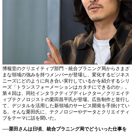
博報堂のクリエイティブ部門・統合プラニング局からさまざ
まな領域の強みを持つメンバーが登場し、変化するビジネス
ニーズにどのように向き合い実行しているかを紹介するシリ
ーズ「トランスフォーメーションはカタチにできるのか」。
第４回は、同社インタラクティブディレクター／クリエイテ
ィブテクノロジストの栗田昌平氏が登場。広告制作と並行し
て、デジタルを活用した新領域のサービス開発を手掛けてい
る。そんな栗田氏に、テクノロジーやデータとクリエイティ
ブをテーマに話を聞いた。
──栗田さんは日頃、統合プラニング局でどういった仕事を