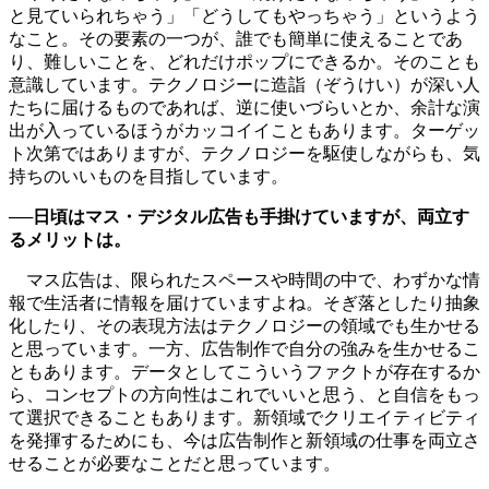
と見ていられちゃう」「どうしてもやっちゃう」というよう
なこと。その要素の一つが、誰でも簡単に使えることであ
り、難しいことを、どれだけポップにできるか。そのことも
意識しています。テクノロジーに造詣（ぞうけい）が深い人
たちに届けるものであれば、逆に使いづらいとか、余計な演
出が入っているほうがカッコイイこともあります。ターゲッ
ト次第ではありますが、テクノロジーを駆使しながらも、気
持ちのいいものを目指しています。
──日頃はマス・デジタル広告も手掛けていますが、両立す
るメリットは。
マス広告は、限られたスペースや時間の中で、わずかな情
報で生活者に情報を届けていますよね。そぎ落としたり抽象
化したり、その表現方法はテクノロジーの領域でも生かせる
と思っています。一方、広告制作で自分の強みを生かせるこ
ともあります。データとしてこういうファクトが存在するか
ら、コンセプトの方向性はこれでいいと思う、と自信をもっ
て選択できることもあります。新領域でクリエイティビティ
を発揮するためにも、今は広告制作と新領域の仕事を両立さ
せることが必要なことだと思っています。