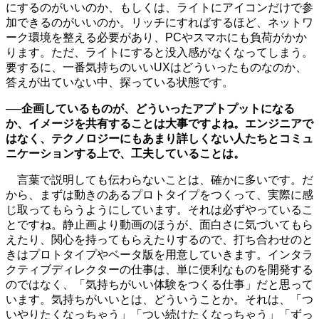
にするのがいいのか、もしくは、ライトにアイコンだけで参
加できるのがいいのか。リッチにすればするほど、ネットワ
ーク環境を整える必要があり、PCやスマホにも負荷がかか
ります。ただ、ライトにすると没入感がなくなってしまう。
要するに、一番気持ちのいいUXはどういったものなのか、
答えが出ていない中、探っている状態です。
──企画しているものが、どういったアプトプットになる
か、イメージを共有することは大事ですよね。エンジニアで
はなく、テクノロジーにもあまり詳しくない人たちとコミュ
ニケーションする上で、工夫していることは。
言葉で説明しても伝わらないことは、確かに多いです。だ
から、まずは動きのあるプロトタイプをつくって、実際に感
じ取ってもらうようにしています。それは必ずやっているこ
とですね。静止画より動画のほうが、面白さに気づいてもら
えたり、関心を持ってもらえたりするので、打ち合わせのと
きはプロトタイプやベータ版を用意していきます。インタラ
クティブディレクターの仕事は、単に便利なものを開発する
のではなく、「気持ちがいい体験をつくる仕事」だと思って
います。気持ちがいいとは、どういうことか。それは、「つ
いやりたくなっちゃう」「つい続けたくなっちゃう」「ずっ