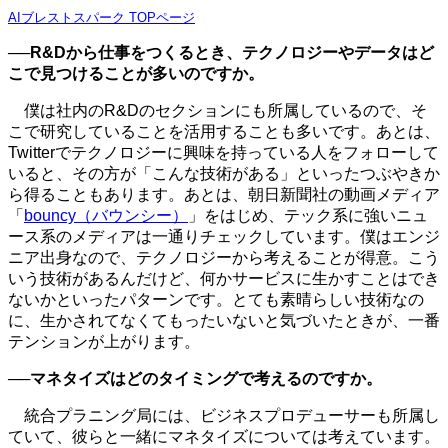
AIブレストスパーク TOPページ
──R&Dから仕事をつくるとき、テクノロジーやデータはど
こで見つけることが多いのですか。
僕は社内のR&Dのセクションにも所属しているので、そ
こで研究していることを活用することも多いです。あとは、
Twitterでテクノロジーに興味を持っている人をフォローして
いると、その方が「こんな技術がある」といったつぶやきか
ら得ることもあります。あとは、朝日新聞社の動画メディア
「
bouncy（バウンシー）
」をはじめ、テック系に強いニュ
ース系のメディアは一通りチェックしています。僕はエンジ
ニア出身なので、テクノロジーから考えることが得意。こう
いう技術があるんだけど、何かサービスに生かすことはでき
ないかといったパターンです。とても素晴らしい技術なの
に、生かされてなくてもったいないと気づいたときが、一番
テンションが上がります。
──マネタイズはどのタイミングで考えるのですか。
統合プラニング局には、ビジネスプロデューサーも所属し
ていて、彼らと一緒にマネタイズについては考えています。