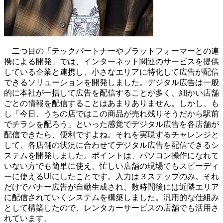
二つ目の「テックパートナーやプラットフォーマーとの連
携による開発」では、インターネット関連のサービスを提供
している企業と連携し、小さなエリアに特化して広告が配信
できるソリューションを開発しました。デジタル広告は一般
的に本社が一括して広告を配信することが多く、細かい店舗
ごとの情報を配信することはあまりありません。しかし、も
し「今日、うちの店ではこの商品が売れ残りそうだから駅前
でチラシを配ろう」といった感覚でデジタル広告を各店舗が
配信できたら、便利ですよね。それを実現するチャレンジと
して、各店舗の状況に合わせてデジタル広告を配信できるシ
ステムを開発しました。ポイントは、パソコン操作になれて
いない方でも簡単に使え、忙しい店舗の現場でもスピーディ
ーに使えるUIにしたことです。入力は３ステップのみ。それ
だけでバナー広告が自動生成され、数時間後には近隣エリア
に配信されていくシステムを構築しました。汎用的な仕組み
として構築したので、レンタカーサービスの店舗でも活用さ
れています。