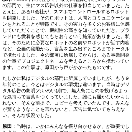
の部門で、主にマス広告以外の仕事を担当していました。た
とえば、あるIT会社が、スマホでコントロールするロボット
を開発しました。そのロボットは、人間とコミュニケーショ
ンをとれることが特徴です。その実力を多くのお客樣に体感
していただくことで、機能性の高さを知っていただき、ブラ
ンドにも愛着を感じてもらおうという施策がありました。私
は、そのために必要なロボットの名前やロボットが話す内容
など、企画の段階から、言葉を生み出すところまでトータル
で携わりました。今の部署に所属してからは、ある事業開発
の仕事でプロジェクトネームを考えるところから携わってい
ます。この仕事は、原田から声がかかったものです。
たしかに私はデジタルの部門に所属していましたが、もう９
年前のこと。今とはデジタルの環境は違います。当時はデジ
タル広告の黎明(れいめい)期で、無人島にものを投げるよう
な気持ちで言葉をつくっていました。誰にも届かないかもし
れない。そんな前提で、コピーを考えていたんです。みんな
が驚くようなことを言わないと、広告に気づいてもらえな
い。そんな状況でした。
原田
：当時は、いかにみんなを振り向かせるか、が重要でし