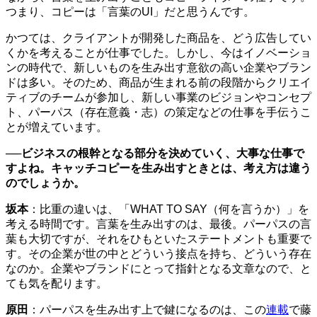
つまり、コピーは「言葉のUI」だと思うんです。
かつては、クライアントが開発した商品を、どう広告してい
くかを考えることが仕事でした。しかし、今はイノベーショ
ンの時代で、新しいものを生み出す意欲の高い企業やブラン
ドは多い。そのため、商品が生まれる前の段階からクリエイ
ティブのチームが参加し、新しい事業のビジョンやコンセプ
ト、パーパス（存在意義・志）の策定などの仕事を手伝うこ
とが増えています。
──ビジネスの根幹となる部分を決めていく、大事な仕事で
すよね。キャッチコピーを生み出すときとは、考え方は違う
のでしょうか。
坂本
：比重の違いは、「WHAT TO SAY（何を言うか）」を
考える時間です。言葉を生み出すのは、最後。パーパスの言
葉も大切ですが、それをひもといたステートメントも重要で
す。その企業が世の中とどういう接点を持ち、どういう存在
なのか。企業やブランドにとって指針となる文章なので、と
ても気を配ります。
原田
：パーパスを生み出す上で鍵になるのは、この
連載
で藤