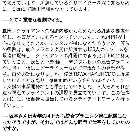
て考えています。所属しているクリエイターを深く知るため
に、１on１で話す時間もつくっています。
──とても重要な役割ですね。
原田
：クライアントの相談内容から考えられる課題を要素分
解し、本質がどこにあるか探っていきます。これはPRが中
心になりそうだとか、デジタルが軸になるだろうとか。僕ら
の役割は、統合プラニング局に所属する120人のリソースを
最適に配分し、クライアントの課題にできるだけ正確に答え
ていくこと。茂呂と小野瀨は、デジタル起点の統合プラニン
グに強く、僕はコピーライターなので表現からの発想が得
意。自分の話になりますが、僕はTBWA HAKUHODOに所属
していたことがあり、quantumという会社ではイノベーショ
ン支援の事業開発なども手がけていました。３人それぞれが
違う視点でクライアントの課題を見立てています。この仕事
とは別に、僕自身も担当しているクライアントワークを行っ
ています。
──坂本さんは今年の４月から統合プラニング局に配属にな
ったそうですが、それまではどんな部門で仕事をしていたの
ですか。