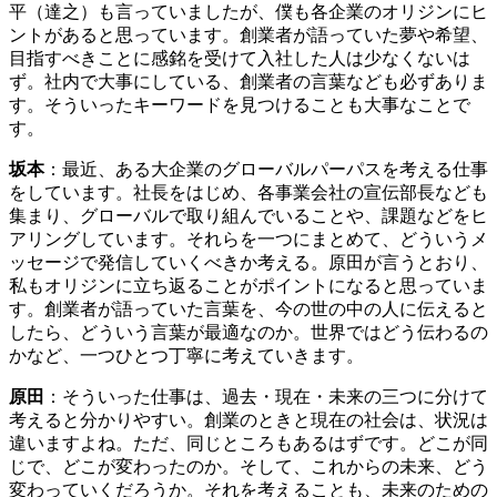
平（達之）も言っていましたが、僕も各企業のオリジンにヒ
ントがあると思っています。創業者が語っていた夢や希望、
目指すべきことに感銘を受けて入社した人は少なくないは
ず。社内で大事にしている、創業者の言葉なども必ずありま
す。そういったキーワードを見つけることも大事なことで
す。
坂本
：最近、ある大企業のグローバルパーパスを考える仕事
をしています。社長をはじめ、各事業会社の宣伝部長なども
集まり、グローバルで取り組んでいることや、課題などをヒ
アリングしています。それらを一つにまとめて、どういうメ
ッセージで発信していくべきか考える。原田が言うとおり、
私もオリジンに立ち返ることがポイントになると思っていま
す。創業者が語っていた言葉を、今の世の中の人に伝えると
したら、どういう言葉が最適なのか。世界ではどう伝わるの
かなど、一つひとつ丁寧に考えていきます。
原田
：そういった仕事は、過去・現在・未来の三つに分けて
考えると分かりやすい。創業のときと現在の社会は、状況は
違いますよね。ただ、同じところもあるはずです。どこが同
じで、どこが変わったのか。そして、これからの未来、どう
変わっていくだろうか。それを考えることも、未来のための