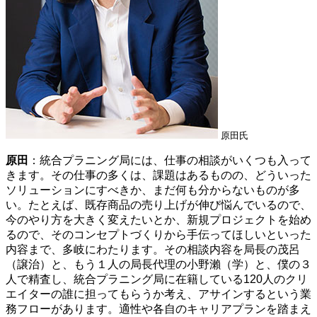
原田氏
原田
：統合プラニング局には、仕事の相談がいくつも入って
きます。その仕事の多くは、課題はあるものの、どういった
ソリューションにすべきか、まだ何も分からないものが多
い。たとえば、既存商品の売り上げが伸び悩んでいるので、
今のやり方を大きく変えたいとか、新規プロジェクトを始め
るので、そのコンセプトづくりから手伝ってほしいといった
内容まで、多岐にわたります。その相談内容を局長の茂呂
（譲治）と、もう１人の局長代理の小野瀨（学）と、僕の３
人で精査し、統合プラニング局に在籍している120人のクリ
エイターの誰に担ってもらうか考え、アサインするという業
務フローがあります。適性や各自のキャリアプランを踏まえ