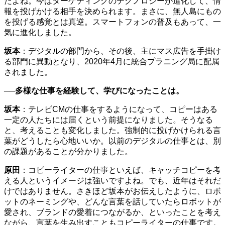
たよね。今はターゲティングのテクノロジーが進化して、情
報を投げかける相手を決められます。まさに、無人島にもの
を投げる感覚とは真逆。スマートフォンの普及もあって、一
気に進化しました。
坂本
：デジタルの部門から、その後、主にマス広告を手掛け
る部門に異動となり、2020年4月に統合プラニング局に配属
されました。
──多様な仕事を経験して、学びになったことは。
坂本
：テレビCMの仕事をするようになって、コピーはある
一定の人たちには届くという前提になりました。そうなる
と、考えることも変化しました。強制的に投げかけられる言
葉がどうしたら心地いいか。以前のデジタルの仕事とは、別
の課題があることが分かりました。
原田
：コピーライターの仕事といえば、キャッチコピーを考
える人というイメージは強いですよね。でも、近年はそれだ
けではありません。さきほど坂本がお伝えしたように、ロボ
ットのネーミングや、どんな言葉を話していたらロボットが
愛され、ブランドの愛着につながるか、といったことを考え
ながら、言葉を生み出すこともコピーライターの仕事です。