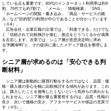
している点も重要です。
60
代のインターネット利用率は約
9
割、
70
代でも約
7
割で、「メール」「情報検索」「
SNS
」
「ホームページの閲覧・書き込み」「商品・サービスの購
入」など“目的型”の利用が中心であることが分かっています
（※
4
）。
広告会社・企業広報の立場では、「到達できる」だけでな
く「信頼されて比較検討が進む」接点をどうつくるかが成果
を左右します。次章では、シニア層が意思決定時に求め
る“判断材料”と、その提供に適したメディア接点を整理しま
す。
シニア層が求めるのは「安心できる判
断材料」
シニア層は衝動的に購買行動をするのではなく、品質・価
格・購入後の安心を軸に比較検討する傾向があります。これ
は、購入したことを後悔したくないという気持ちの表れかも
しれません。シニア層が最も重要視するのは、品質・性能の
良さ、次いで価格の安さ、アフターサービスや保証の充実で
す（※
5
）。