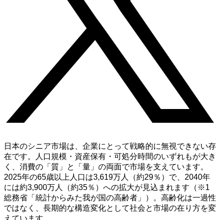
日本のシニア市場は、企業にとって戦略的に無視できない存
在です。人口規模・資産保有・可処分時間のいずれもが大き
く、消費の「質」と「量」の両面で市場を支えています。
2025
年の
65
歳以上人口は
3,619
万人（約
29
％）で、
2040
年
には約
3,900
万人（約
35
％）への拡大が見込まれます（※
1
総務省「統計からみた我が国の高齢者」）。高齢化は一過性
ではなく、長期的な構造変化として社会と市場の在り方を変
えています。