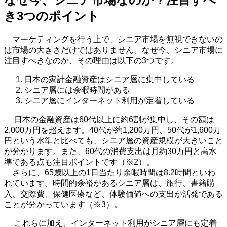
き
3
つのポイント
マーケティングを行う上で、シニア市場を無視できないの
は市場の大きさだけではありません。なぜ今、シニア市場に
注目すべきなのか、その理由は以下の
3
つです。
日本の家計金融資産はシニア層に集中している
シニア層には余暇時間がある
シニア層にインターネット利用が定着している
日本の金融資産は
60
代以上に約
6
割が集中し、その額は
2,000
万円を超えます。
40
代が約
1,200
万円、
50
代が
1,600
万
円という水準と比べても、シニア層の資産規模が大きいこと
が分かります。また、
60
代の消費支出は月約
30
万円と高水
準である点も注目ポイントです（※
2
）。
さらに、
65
歳以上の
1
日当たり余暇時間は
8.2
時間といわ
れています。時間的余裕があるシニア層は、旅行、書籍購
入、交際費、保健医療など、体験価値への支出が活発である
ことが分かっています（※
3
）。
これらに加え、インターネット利用がシニア層にも定着