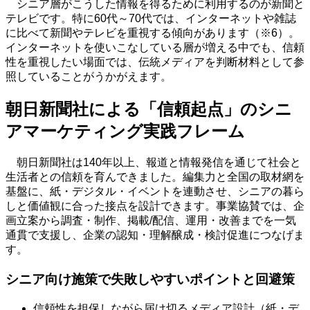
シニア層がこうした情報を得るために利用するのが新聞と
テレビです。特に
60
代～
70
代では、インターネットや雑誌
に比べて新聞やテレビを重視する傾向があります（※
6
）。
インターネットを使いこなしている層が増える中でも、信頼
性を重視したい場面では、伝統メディアを判断材料として参
照していることがうかがえます。
朝日新聞社による「信頼起点」のシニ
アマーケティング実践フレーム
朝日新聞社は
140
年以上、報道と情報発信を通じて社会と
生活者との信頼を育んできました。編集力と全国の取材網を
基盤に、紙・デジタル・イベントを連動させ、シニアの暮ら
しと価値観に合った接点を設計できます。事業協賛では、企
画立案から調査・制作、掲載
/
配信、運用・改善までを一気
通貫で支援し、企業の認知・理解醸成・検討促進につなげま
す。
シニア向け施策で失敗しやすいポイントと回避策
信頼性を担保しながら届け切るメディア設計（紙・デ