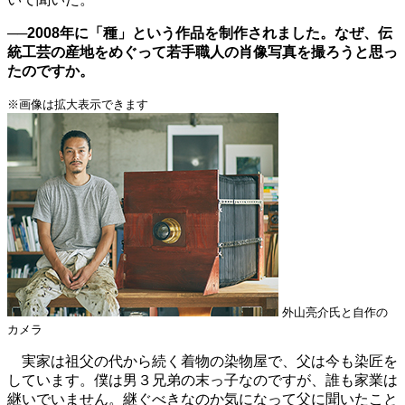
──2008年に「種」という作品を制作されました。なぜ、伝
統工芸の産地をめぐって若手職人の肖像写真を撮ろうと思っ
たのですか。
※画像は拡大表示できます
外山亮介氏と自作の
カメラ
実家は祖父の代から続く着物の染物屋で、父は今も染匠を
しています。僕は男３兄弟の末っ子なのですが、誰も家業は
継いでいません。継ぐべきなのか気になって父に聞いたこと