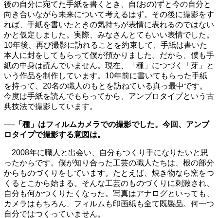
後の自分に宛てた手紙を書くとき、自(おの)ずと今の自分と
向き合いながら未来について考えるはず。その後に撮影をす
れば、手紙を書いたときの気持ちが表情に表れるのではない
かと仮定しました。実際、みなさんとてもいい表情でした。
10年後、再び撮影に訪れることを約束して、手紙は書いた
本人に封をしてもらって僕が預かりました。だから、僕も手
紙の中身は読んでいません。現在、「種」につづく「芽」と
いう作品を制作しています。10年前に書いてもらった手紙
を持って、20名の職人のもとを訪ねている真っ最中です。
今度は手紙を読んでもらってから、アンブロタイプという古
典技法で撮影しています。
──「種」はフィルムカメラでの撮影でした。今回、アンブ
ロタイプで撮影する意図は。
2008年に職人と出会い、自分もつくり手になりたいと思
ったからです。僕が知り合った工芸の職人たちは、根の部分
からものづくりをしています。たとえば、焼き物なら窯をつ
くるとこから始まる。そんな工芸のものづくりに刺激され、
自分も何かつくりたくなった。写真はアナログといっても、
カメラはもちろん、フィルムも印画紙も全て既製品。何一つ
自分ではつくっていません。