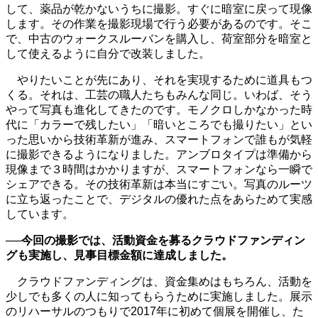
して、薬品が乾かないうちに撮影。すぐに暗室に戻って現像
します。その作業を撮影現場で行う必要があるのです。そこ
で、中古のウォークスルーバンを購入し、荷室部分を暗室と
して使えるように自分で改装しました。
やりたいことが先にあり、それを実現するために道具もつ
くる。それは、工芸の職人たちもみんな同じ。いわば、そう
やって写真も進化してきたのです。モノクロしかなかった時
代に「カラーで残したい」「暗いところでも撮りたい」とい
った思いから技術革新が進み、スマートフォンで誰もが気軽
に撮影できるようになりました。アンブロタイプは準備から
現像まで３時間はかかりますが、スマートフォンなら一瞬で
シェアできる。その技術革新は本当にすごい。写真のルーツ
に立ち返ったことで、デジタルの優れた点をあらためて実感
しています。
──今回の撮影では、活動資金を募るクラウドファンディン
グも実施し、見事目標金額に達成しました。
クラウドファンディングは、資金集めはもちろん、活動を
少しでも多くの人に知ってもらうために実施しました。展示
のリハーサルのつもりで2017年に初めて個展を開催し、た