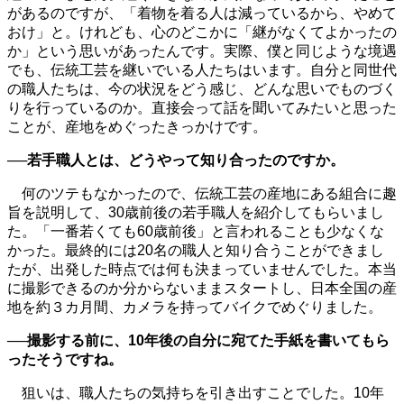
があるのですが、「着物を着る人は減っているから、やめて
おけ」と。けれども、心のどこかに「継がなくてよかったの
か」という思いがあったんです。実際、僕と同じような境遇
でも、伝統工芸を継いでいる人たちはいます。自分と同世代
の職人たちは、今の状況をどう感じ、どんな思いでものづく
りを行っているのか。直接会って話を聞いてみたいと思った
ことが、産地をめぐったきっかけです。
──若手職人とは、どうやって知り合ったのですか。
何のツテもなかったので、伝統工芸の産地にある組合に趣
旨を説明して、30歳前後の若手職人を紹介してもらいまし
た。「一番若くても60歳前後」と言われることも少なくな
かった。最終的には20名の職人と知り合うことができまし
たが、出発した時点では何も決まっていませんでした。本当
に撮影できるのか分からないままスタートし、日本全国の産
地を約３カ月間、カメラを持ってバイクでめぐりました。
──撮影する前に、10年後の自分に宛てた手紙を書いてもら
ったそうですね。
狙いは、職人たちの気持ちを引き出すことでした。10年