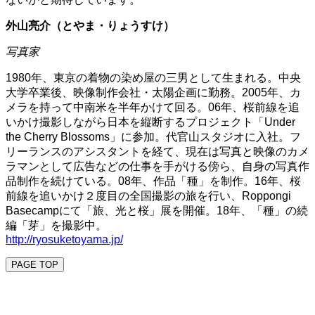
外山亮介（とやま・りょうすけ）
写真家
1980年、東京の着物の染め屋の三男として生まれる。中央
大学卒業後、映像制作会社・太陽企画に勤務。2005年、カ
メラを持って中南米を半年かけて回る。06年、桜前線を追
いかけ撮影しながら日本を縦断するプロジェクト「Under
the Cherry Blossoms」に参加。代官山スタジオに入社。フ
リーランスのアシスタントを経て、現在は写真と映像のカメ
ラマンとして広告などの仕事を手がける傍ら、自身の写真作
品制作を続けている。08年、作品「種」を制作。16年、桜
前線を追いかけ２度目の全国撮影の旅を行い、Roppongi
Basecampにて「旅、光と桜」展を開催。18年、「種」の続
編「芽」を撮影中。
http://ryosuketoyama.jp/
PAGE TOP