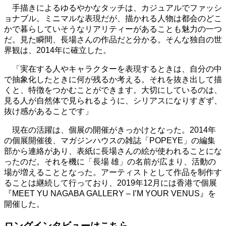
手描きによるゆるやかなタッチは、カジュアルでファッシ
ョナブル。ミニマルな表現だが、描かれる人物は都会のどこ
かで暮らしていそうなリアリティーがあることも魅力の一つ
だ。見た瞬間、長場さんの作品だと分かる。そんな独自の世
界観は、2014年に確立した。
「実在する人やキャラクターを表現するときは、自分の中
で抽象化したときに何が残るか考える。それを抜き出して描
くと、特徴をつかむことができます。大切にしているのは、
見る人が自然体で見られるように、シリアスになりすぎず、
抜け感があることです」
現在の活躍は、個展の開催がきっかけとなった。2014年
の個展開催後、マガジンハウスの雑誌「POPEYE」の編集
部から連絡があり、表紙に長場さんの絵が使われることにな
ったのだ。それを機に「長場 雄」の名前が広まり、活動の
場が増えることとなった。アーティストとして作品を制作す
ることは継続して行っており、2019年12月には香港で個展
『MEET YU NAGABA GALLERY – I’M YOUR VENUS』を
開催した。
ロングインタビューはこちら