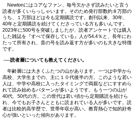
Newtonにはコアなファン、毎号欠かさず読みたいと言う
読者が多くいらっしゃいます。そのため発行部数約８万部の
うち、１万部ほどは今も定期購読です。創刊以来、
30
年、
40
年と定期購読を続けてくださっている方も多いんです。
2023
年に
500
号を突破しましたが、読者アンケートでは購入
した雑誌を『すべて保存している』人が
54.4
％と、長年にわ
たって所有され、昔の号を読み返す方が多いのも大きな特徴
です。
──読者層についても教えてください。
年齢層には大きくふたつの山があります。一つは中学から
高校、大学生までの、主に１０代後半の方。このような若い
人は、中学や高校に入ったタイミングで両親などにすすめら
れて読み始めるパターンが多いようです。もう一つの山が
40
代、
50
代の方。この世代は若い頃から定期購読を続けら
れ、今でもお子さんとともに読まれている人が多いです。読
者は比較的高学歴で、世帯年収が高い。教育熱心で知的好奇
心が強いといった傾向があります。