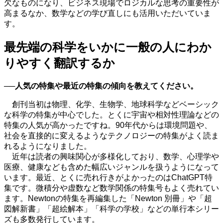
欠なものになり、ビジネス現場でロジカルな思考の重要性が
高まるなか、数学などの学び直しにも活用いただいていま
す。
最先端の科学をいかに一般の人にわか
りやすく翻訳するか
──人気の特集や最近の特集の傾向を教えてください。
創刊当初は物理、化学、生物学、地球科学などベーシック
な科学の特集が中心でした。とくに宇宙や相対性理論などの
特集の人気が高かったですね。
90
年代からは環境問題や、
社会を直接的に変えるようなテクノロジーの特集がよく読ま
れるようになりました。
近年は読者の興味関心が多様化しており、数学、心理学や
医療、健康なども含めた幅広いジャンルを扱うようになって
います。最近、とくに売れ行きがよかったのは
ChatGPT
特
集です。微積分や虚数など数学関係の特集号もよく売れてい
ます。
Newton
の特集を再編集した「Newton 別冊」や「超
図解新書」「超絵解本」「科学の学校」などの単行本シリー
ズも多数発行しています。