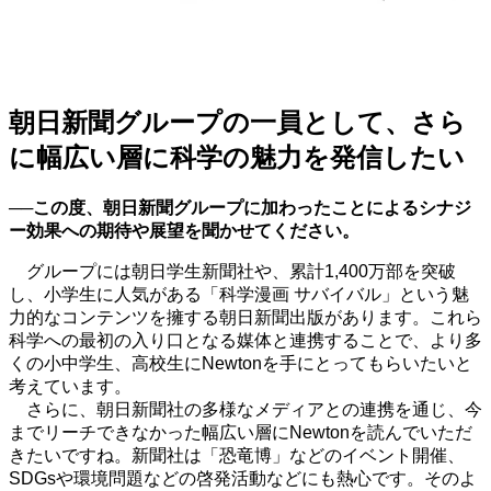
朝日新聞グループの一員として、さら
に幅広い層に科学の魅力を発信したい
──
この度、朝日新聞グループに加わったことによるシナジ
ー効果への期待や展望を聞かせてください。
グループには朝日学生新聞社や、累計
1,400
万部を突破
し、小学生に人気がある「科学漫画 サバイバル」という魅
力的なコンテンツを擁する朝日新聞出版があります。これら
科学への最初の入り口となる媒体と連携することで、より多
くの小中学生、高校生に
Newton
を手にとってもらいたいと
考えています。
さらに、朝日新聞社の多様なメディアとの連携を通じ、今
までリーチできなかった幅広い層に
Newton
を読んでいただ
きたいですね。新聞社は「恐竜博」などのイベント開催、
SDGs
や環境問題などの啓発活動などにも熱心です。そのよ