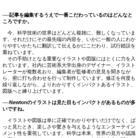
──記事を編集するうえで一番こだわっているのはどんなと
ころですか。
今、科学技術の世界はどんどん複雑に、難しくなっていま
す。それだけにその最先端の内容を、いかに一般の人にわか
りやすいかたちに翻訳して伝えるかにこだわり、試行錯誤を
重ねています。
その手助けとなる重要なイラストや図版にはとくに力を入
れています。社内に芸術系大学出身のデザイナー、イラスト
レーターが複数名おり、編集者が監修者の意見を聞きなが
ら、密に打ち合わせを行って制作しています。修正を何度も
繰り返しながら、よりわかりすくインパクトあるイラスト、
図版へと練り上げています。
──Newtonのイラストは見た目もインパクトがあるものが多
いですね。
イラストや図版は単に正確でわかりやすいだけでなく、ぱ
っと見たとき、楽しさや驚きを与えるようなエンターテイン
メント性を重視しています。科学は本来、世界の見方や認識