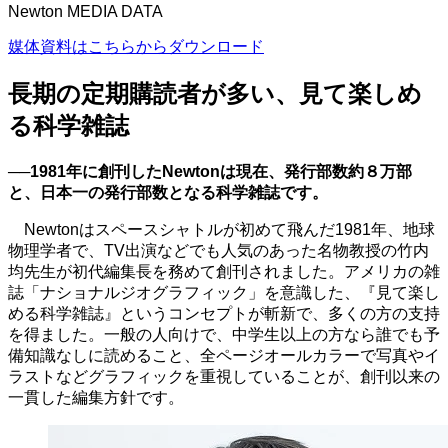
Newton MEDIA DATA
媒体資料はこちらからダウンロード
長期の定期購読者が多い、見て楽しめ
る科学雑誌
──1981年に創刊した
Newton
は現在、発行部数約８万部
と、日本一の発行部数となる科学雑誌です。
Newtonはスペースシャトルが初めて飛んだ
1981
年、地球
物理学者で、
TV
出演などでも人気のあった名物教授の竹内
均先生が初代編集長を務めて創刊されました。アメリカの雑
誌「ナショナルジオグラフィック」を意識した、『見て楽し
める科学雑誌』というコンセプトが斬新で、多くの方の支持
を得ました。一般の人向けで、中学生以上の方なら誰でも予
備知識なしに読めること、全ページオールカラーで写真やイ
ラストなどグラフィックを重視していることが、創刊以来の
一貫した編集方針です。