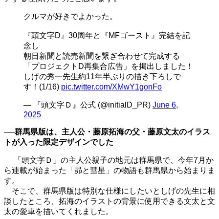
クルマが好きでよかった。
『頭文字D』30周年と『MFゴースト』完結を記
念し
朝日新聞と読売新聞を繋ぎ合わせて完成する
「プロジェクトD再集合広告」を掲出しました！
しげの秀一先生約11年半ぶりの描き下ろしで
す！(1/16)
pic.twitter.com/XMwY1gonFo
— 『頭文字Ｄ』公式 (@initialD_PR)
June 6,
2025
──群馬県版は、主人公・藤原拓海の父・藤原文太のイラス
トが入った限定デザインでした
「頭文字Ｄ」の主人公親子の地元は群馬県で、今年
7
月か
ら連載が始まった「昴と彗星」の物語も群馬県から始まりま
す。
そこで、群馬県版は特別な仕様にしたいとしげの先生に相
談したところ、拓海のイラストの背景に使用できる文太と文
太の愛車を描いてくれました。