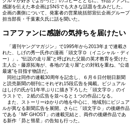
クルマが好きでよかった」のコピーとともに、作品ファンに
感謝を伝えた本企画はSNSでも大きな話題を生みだした。
企画の裏側について、発案者の営業統括部宣伝企画グループ
担当部長・千葉素久氏に話を聞いた。
コアファンに感謝の気持ちを届けたい
「週刊ヤングマガジン」で
1995
年から
2013
年まで連載さ
れた、しげの秀一氏作の漫画「頭文字Ｄ（イニシャル・ディ
ー）」。
“
伝説の走り屋
”
と呼ばれた父親の英才教育を受けた
主人公・藤原拓海が、各地の
“
走り屋
”
との対戦を重ね、
“
公道
最速
”
を目指す物語だ。
同社は同作の連載
30
周年を記念し、６月６日付朝日新聞
と読売新聞の朝刊にそれぞれ
15
段広告を掲載。ビジュアル
はしげの氏が
11
年半ぶりに描き下ろした「頭文字Ｄ」のイ
ラストで、２紙の広告を並べると１つの作品になる。
また、ストーリーゆかりの地を中心に、地域別にビジュア
ルが異なる新聞広告を展開。さらに「頭文字Ｄ」の後継作品
である「
MF GHOST
」の連載完結と、両作の後継作品であ
る新作「昴と彗星」の告知も行った。