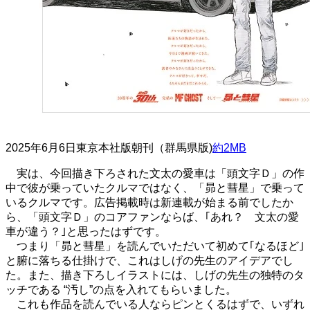
2025年6月6日東京本社版朝刊（群馬県版)
約2MB
実は、今回描き下ろされた文太の愛車は「頭文字Ｄ」の作
中で彼が乗っていたクルマではなく、「昴と彗星」で乗って
いるクルマです。広告掲載時は新連載が始まる前でしたか
ら、「頭文字Ｄ」のコアファンならば、｢あれ？ 文太の愛
車が違う？｣と思ったはずです。
つまり「昴と彗星」を読んでいただいて初めて｢なるほど｣
と腑に落ちる仕掛けで、これはしげの先生のアイデアでし
た。また、描き下ろしイラストには、しげの先生の独特のタ
ッチである
“
汚し
”
の点を入れてもらいました。
これも作品を読んでいる人ならピンとくるはずで、いずれ