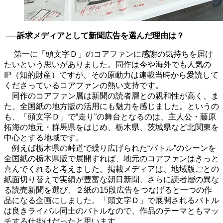
──訴求メディアとして新聞広告を選んだ理由は？
第一に「頭文字Ｄ」のコアファンに感謝の気持ちを届け
たいという思いがありました。同作は今や海外でも人気の
IP
（知的財産）ですが、その原動力は連載当時から愛読して
くださっているコアファンの熱い支持です。
同作のコアファン層は新聞の読者層との親和性が高く、ま
た、全国紙の地方版の活用にも魅力を感じました。というの
も、「頭文字Ｄ」で“走り”の舞台となるのは、主人公・藤原
拓海の地元・群馬県をはじめ、栃木県、茨城県など北関東を
中心とする地域です。
例えば栃木県の峠道で繰り広げられた
“
バトル
”
のシーンを
全国紙の栃木県版で展開すれば、地元のコアファンはきっと
喜んでくれると考えました。掲載メディアは、地域版ごとの
紙面切り替えで実績が豊富な朝日新聞、さらに読者層の異な
る読売新聞を選び、２紙の
15
段広告をつなげると一つの作
品になる企画にしました。「頭文字Ｄ」で展開されるバトル
は良きライバル同士のバトルなので、作品のテーマともマッ
チする仕掛けだったと思います。