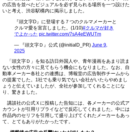
の広告を並べたビジュアルを必ず見られる場所を一つ設けた
いと考え、渋谷駅構内に掲示しました。
『頭文字D』に登場する７つのクルマメーカーと
クルマ愛を宣言しました。(1/10)
#クルマが好き
でよかった
pic.twitter.com/7sA4eEWUTm
— 『頭文字Ｄ』公式 (@initialD_PR)
June 9,
2025
「頭文字Ｄ」を知る訪日外国人や、青年漫画をあまり読ま
ない女性の方々に見てもらう機会にもなりました。なお、自
動車メーカー各社との連携は、博報堂の広告制作チームから
の提案でした。
1
社でも乗り気でない会社がいたらやめまし
ょうと伝えていましたが、全社が参加してくれることにな
り、驚きました。
講談社の公式Ｘに投稿した告知には、各メーカーの公式ア
カウントが引用リプライなどで反応してくれました。中には
作品内のセリフを引用して盛り上げてくれたメーカーもあっ
て、とてもありがたかったです。