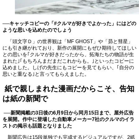
──キャッチコピーの「
#
クルマが好きでよかった」にはどの
ような思いを込めたのでしょう
「頭文字Ｄ」の世界観は「
MF GHOST
」や「昴と彗星」
にも引き継がれており、新作の展開にもぜひ期待してほしい
との思いを｢クルマが好きだったから、拓海たちの物語が生
まれた｣｢もちろんまだまだこれからも。｣といったコピーに
込めました。しげの先生にもコピーを見てもらい、｢自分の
思いと重なる｣と言ってもらえました。
紙で親しまれた漫画だからこそ、告知
は紙の新聞で
──新聞掲載の
3
日後の
6
月
9
日から同月
15
日まで、屋外広告
を展開。作中に登場した自動車メーカー
7
社のクルマのイラ
ストの掲示も話題となりました
新聞広告は
15
段単独でも完成するビジュアルですが、
2
紙