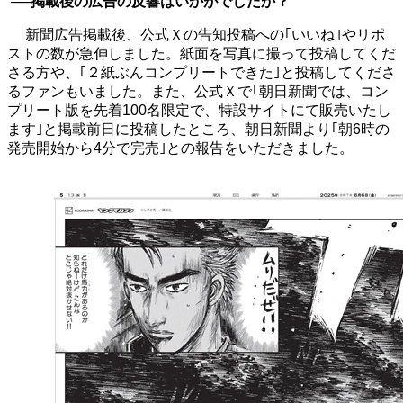
──掲載後の広告の反響はいかがでしたか？
新聞広告掲載後、公式Ｘの告知投稿への｢いいね｣やリポ
ストの数が急伸しました。紙面を写真に撮って投稿してくだ
さる方や、｢２紙ぶんコンプリートできた｣と投稿してくださ
るファンもいました。また、公式Ｘで｢朝日新聞では、コン
プリート版を先着
100
名限定で、特設サイトにて販売いたし
ます｣と掲載前日に投稿したところ、朝日新聞より｢朝
6
時の
発売開始から
4
分で完売｣との報告をいただきました。