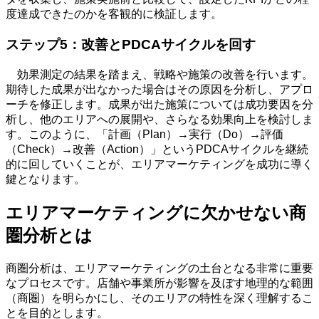
度達成できたのかを客観的に検証します。
ステップ
5
：改善と
PDCA
サイクルを回す
効果測定の結果を踏まえ、戦略や施策の改善を行います。
期待した成果が出なかった場合はその原因を分析し、アプロ
ーチを修正します。成果が出た施策については成功要因を分
析し、他のエリアへの展開や、さらなる効果向上を検討しま
す。このように、「計画（
Plan
）
→
実行（
Do
）
→
評価
（
Check
）
→
改善（
Action
）」という
PDCA
サイクルを継続
的に回していくことが、エリアマーケティングを成功に導く
鍵となります。
エリアマーケティングに欠かせない商
圏分析とは
商圏分析は、エリアマーケティングの土台となる非常に重要
なプロセスです。店舗や事業所が影響を及ぼす地理的な範囲
（商圏）を明らかにし、そのエリアの特性を深く理解するこ
とを目的とします。