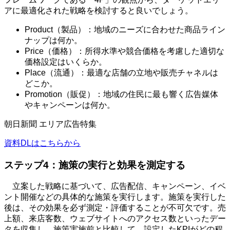
アに最適化された戦略を検討すると良いでしょう。
Product（製品）：地域のニーズに合わせた商品ライン
ナップは何か。
Price（価格）：所得水準や競合価格を考慮した適切な
価格設定はいくらか。
Place（流通）：最適な店舗の立地や販売チャネルは
どこか。
Promotion（販促）：地域の住民に最も響く広告媒体
やキャンペーンは何か。
朝日新聞 エリア広告特集
資料DLはこちらから
ステップ
4
：施策の実行と効果を測定する
立案した戦略に基づいて、広告配信、キャンペーン、イベ
ント開催などの具体的な施策を実行します。施策を実行した
後は、その効果を必ず測定・評価することが不可欠です。売
上額、来店客数、ウェブサイトへのアクセス数といったデー
タを収集し、施策実施前と比較して、設定した
KPI
がどの程