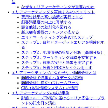
法
なぜ今エリアマーケティングが重要なのか
エリアマーケティングを実施する4つのメリット
費用対効果の高い施策が実行できる
顧客満足度の向上に貢献する
競合他社との差別化を図れる
新規顧客獲得のチャンスが広がる
エリアマーケティングの進め方5ステップ
ステップ1：目的とターゲットエリアを明確化す
る
ステップ2：地域情報の収集と分析（商圏分析）
ステップ3：マーケティング戦略を立案する
ステップ4：施策の実行と効果を測定する
ステップ5：改善とPDCAサイクルを回す
エリアマーケティングに欠かせない商圏分析とは
商圏分析で収集すべきデータの種類
商圏分析に役立つフレームワーク
GIS（地理情報システム）の活用
エリアマーケティングの成功事例
郵船クルーズ”体験”を届けるエリア広告で、ブラ
ンドの記念日を演出