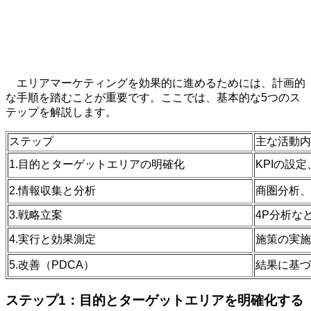
エリアマーケティングを効果的に進めるためには、計画的
な手順を踏むことが重要です。ここでは、基本的な
5
つのス
テップを解説します。
ステップ
主な活動内
1.目的とターゲットエリアの明確化
KPIの設
2.情報収集と分析
商圏分析、
3.戦略立案
4P分析な
4.実行と効果測定
施策の実施
5.改善（PDCA）
結果に基づ
ステップ
1
：目的とターゲットエリアを明確化する