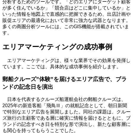
分析するためのツールです。「どのエリアにターゲット顧客
が多く住んでいるか」「競合店はどこに集中しているか」と
いった情報を地図上で直感的に把握できるため、出店計画や
販促エリアの最適化において非常に強力な武器となります。
多くの商圏分析ツールには、この
GIS
機能が搭載されていま
す。
エリアマーケティングの成功事例
エリアマーケティングは、様々な業界でその効果を発揮し
ています。ここでは、具体的な成功事例を紹介します。
郵船クルーズ”体験”を届けるエリア広告で、ブラ
ンドの記念日を演出
日本を代表するクルーズ船運航会社の郵船クルーズは、
2025年の新造客船「飛鳥
Ⅲ
」の就航記念として、朝日新聞
で特別なエリア広告を展開しました。同社の課題は、クルー
ズ旅行の主顧客である層に確実に情報を届けるとともに、ブ
ランドの記念すべき日を特別な形で演出し、新たな顧客層に
も関心を持ってもらうことでした。