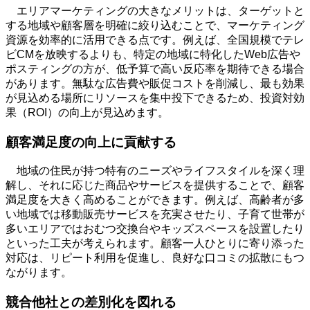
エリアマーケティングの大きなメリットは、ターゲットと
する地域や顧客層を明確に絞り込むことで、マーケティング
資源を効率的に活用できる点です。例えば、全国規模でテレ
ビ
CM
を放映するよりも、特定の地域に特化した
Web
広告や
ポスティングの方が、低予算で高い反応率を期待できる場合
があります。無駄な広告費や販促コストを削減し、最も効果
が見込める場所にリソースを集中投下できるため、投資対効
果（
ROI
）の向上が見込めます。
顧客満足度の向上に貢献する
地域の住民が持つ特有のニーズやライフスタイルを深く理
解し、それに応じた商品やサービスを提供することで、顧客
満足度を大きく高めることができます。例えば、高齢者が多
い地域では移動販売サービスを充実させたり、子育て世帯が
多いエリアではおむつ交換台やキッズスペースを設置したり
といった工夫が考えられます。顧客一人ひとりに寄り添った
対応は、リピート利用を促進し、良好な口コミの拡散にもつ
ながります。
競合他社との差別化を図れる