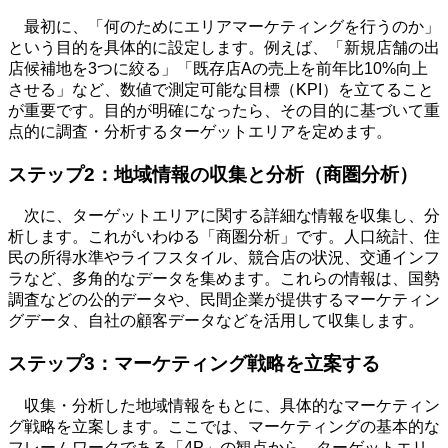
最初に、「何のためにエリアマーケティングを行うのか」
という目的を具体的に設定します。例えば、「新規店舗の出
店候補地を
3
つに絞る」「既存店
A
の売上を前年比
10%
向上
させる」など、数値で測定可能な目標（
KPI
）を立てること
が重要です。目的が明確になったら、その目的に基づいて重
点的に調査・分析するターゲットエリアを定めます。
ステップ
2
：地域情報の収集と分析（商圏分析）
次に、ターゲットエリアに関する詳細な情報を収集し、分
析します。これがいわゆる「商圏分析」です。人口統計、住
民の所得水準やライフスタイル、競合店の状況、交通インフ
ラなど、多角的なデータを集めます。これらの情報は、国勢
調査などの公的データや、民間企業が提供するマーケティン
グデータ、自社の顧客データなどを活用して収集します。
ステップ
3
：マーケティング戦略を立案する
収集・分析した地域情報をもとに、具体的なマーケティン
グ戦略を立案します。ここでは、マーケティングの基本的な
フレームワークである「
4P
」の観点から、ターゲットエリ