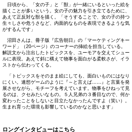
日頃から、「女の子」と「獣」が一緒にいるといった絵を
描くことが多いという。女の子の魅力を引き立てるために、
あえて正反対な獣を描く。「そうすることで、女の子の持つ
生々しさや危うさなど、内面的なものを表現できるような気
がするんです」
沼田さんは、冊子版『広告朝日』の「マーケティングキー
ワード」（20ページ）のコーナーの挿絵を担当している。
解説文から注出したトピックスを、ユーモアを交えてシュー
ルに表現。あえて斜に構えて物事を面白がる柔軟さが、イラ
ストから伝わってくる。
「トピックスをそのまま絵にしても、面白いものにはなり
にくい。連想ゲームのように『～と言えば……』と言葉を発
展させながら、モチーフを考えています。物事をひねって見
るのは、クセみたいなもの。５人兄弟の３番目なので、何か
変わったことをしないと目立たなかったんですよ（笑い）。
生まれ育った環境も影響しているのかなと思います」
ロングインタビューはこちら