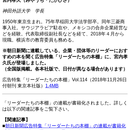
宮内孝久（みやうち・たかひさ）
神田外語大学 学長
1950年東京生まれ。75年早稲田大学法学部卒。同年三菱商
事入社。サウジアラビア駐在や、メキシコの合弁企業経営な
どを経験。代表取締役副社長などを経て、2018年４月から
現職。横浜市の教育委員も務める。
※朝日新聞に連載している、企業・団体等のリーダーにおす
すめの本を聞く広告特集「リーダーたちの本棚」に、宮内孝
久氏が登場しました。
（全国版掲載。各本社版で、日付が異なる場合があります）
広告特集「リーダーたちの本棚」Vol.114（2018年11月26日
付朝刊 東京本社版）
1.4MB
「リーダーたちの本棚」の連載が書籍化されました。詳しく
は以下の関連記事をご覧下さい。
【関連記事】
■
朝日新聞広告特集「リーダーたちの本棚」の連載が書籍化