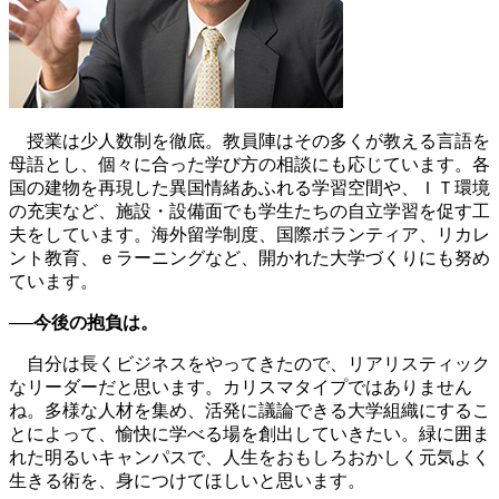
授業は少人数制を徹底。教員陣はその多くが教える言語を
母語とし、個々に合った学び方の相談にも応じています。各
国の建物を再現した異国情緒あふれる学習空間や、ＩＴ環境
の充実など、施設・設備面でも学生たちの自立学習を促す工
夫をしています。海外留学制度、国際ボランティア、リカレ
ント教育、ｅラーニングなど、開かれた大学づくりにも努め
ています。
──今後の抱負は。
自分は長くビジネスをやってきたので、リアリスティック
なリーダーだと思います。カリスマタイプではありません
ね。多様な人材を集め、活発に議論できる大学組織にするこ
とによって、愉快に学べる場を創出していきたい。緑に囲ま
れた明るいキャンパスで、人生をおもしろおかしく元気よく
生きる術を、身につけてほしいと思います。