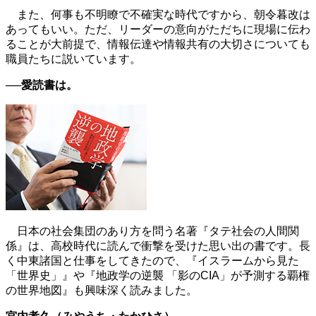
また、何事も不明瞭で不確実な時代ですから、朝令暮改は
あってもいい。ただ、リーダーの意向がただちに現場に伝わ
ることが大前提で、情報伝達や情報共有の大切さについても
職員たちに説いています。
──愛読書は。
日本の社会集団のあり方を問う名著『タテ社会の人間関
係』は、高校時代に読んで衝撃を受けた思い出の書です。長
く中東諸国と仕事をしてきたので、『イスラームから見た
「世界史」』や『地政学の逆襲 「影のCIA」が予測する覇権
の世界地図』も興味深く読みました。