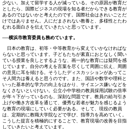
少ない。加えて留学する人が減っている。その原因が教育だ
としたら、国際ビジネスの現場を知る者だからできる教育が
あるのではないかと考えたのです。国際社会はきれいごとだ
けではありません。人にだまされない教養と、多様性とたわ
むれる面白さを伝えていきたいと思っています。
──横浜市教育委員も務めています。
日本の教育は、初等・中等教育から変えていかなければな
らないと思っています。子どもたちが素直におとなしく聞い
ている授業を良しとするような、画一的な教育には疑問を感
じています。自分の考えを言葉を尽くして周囲に伝え、周囲
の意見に耳を傾ける。そうしたディスカッションがあってこ
そ人間力は養えると思うのです。また、国語や数学や理科と
いった基本的な学力の向上をはかり、サイエンス嫌いなどを
なくさないといけない。公立小中学校の教員採用試験の倍率
が年々下がっているのも、深刻な問題です。教員の給与引き
上げや働き方改革を通じて、優秀な若者が魅力を感じるよう
な教育の現場にしていく必要がある。そして、現役の教員
は、定期的に教職大学院などで学び、指導力を高めていく。
こうした提言を積極的にすることで、教育現場の改善を目指
していきたいと考えています。