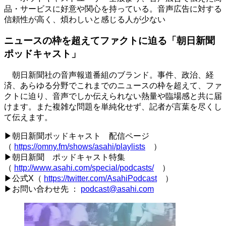
品・サービスに好意や関心を持っている。音声広告に対する
信頼性が高く、煩わしいと感じる人が少ない
ニュースの枠を超えてファクトに迫る「朝日新聞
ポッドキャスト」
朝日新聞社の音声報道番組のブランド。事件、政治、経
済、あらゆる分野でこれまでのニュースの枠を超えて、ファ
クトに迫り、音声でしか伝えられない熱量や臨場感と共に届
けます。また複雑な問題を単純化せず、記者が言葉を尽くし
て伝えます。
▶朝日新聞ポッドキャスト 配信ページ
（
https://omny.fm/shows/asahi/playlists
）
▶朝日新聞 ポッドキャスト特集
（
http://www.asahi.com/special/podcasts/
）
▶公式
X
（
https://twitter.com/AsahiPodcast
）
▶お問い合わせ先 ：
podcast@asahi.com