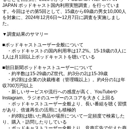
JAPAN
ポッドキャスト国内利用実態調査」を行っていま
す。今回はその第
5
回として、
15
歳から
69
歳の男女
10,000
人
を対象に、
2024
年
12
月
6
日〜
12
月
7
日に調査を実施しまし
た。
▼調査結果のサマリー
■ポッドキャストユーザー全般について
・ポッドキャストの国内利用率は17.2%。15-19歳の3人に
1人は月1回以上ポッドキャストを聴いている
■朝日新聞ポッドキャストユーザーについて
・約半数は15-29歳のZ世代。約3分の2は15-39歳
・約2割は企業の決裁権者（管理職以上）。約4分の1は年
収700万円以上
・新しいサービスや流行への感度が高く、YouTubeや
Instagram、ラジオのユーザーのスコアを大きく上回る
・ポッドキャストユーザー全般より、長い番組を聴く習慣
があり、倍速再生の活用にも積極的
・約8割は聴いた商品や場所について一定頻度で検索した
り、購入・訪問したりしている
・ポッドキャストユーザー全般より、音声広告で伝えた商