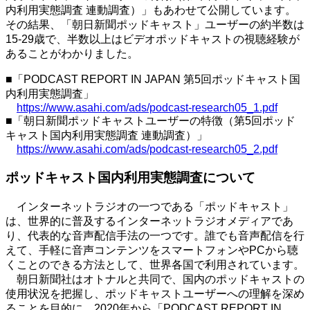
内利用実態調査 連動調査）」もあわせて公開しています。
その結果、「朝日新聞ポッドキャスト」ユーザーの約半数は
15-29
歳で、半数以上はビデオポッドキャストの視聴経験が
あることがわかりました。
■「
PODCAST REPORT IN JAPAN
第
5
回ポッドキャスト国
内利用実態調査」
https://www.asahi.com/ads/podcast-research05_1.pdf
■「朝日新聞ポッドキャストユーザーの特徴（第
5
回ポッド
キャスト国内利用実態調査 連動調査）」
https://www.asahi.com/ads/podcast-research05_2.pdf
ポッドキャスト国内利用実態調査について
インターネットラジオの一つである「ポッドキャスト」
は、世界的に普及するインターネットラジオメディアであ
り、代表的な音声配信手法の一つです。誰でも音声配信を行
えて、手軽に音声コンテンツをスマートフォンや
PC
から聴
くことのできる方法として、世界各国で利用されています。
朝日新聞社はオトナルと共同で、国内のポッドキャストの
使用状況を把握し、ポッドキャストユーザーへの理解を深め
ることを目的に、
2020
年から「
PODCAST REPORT IN