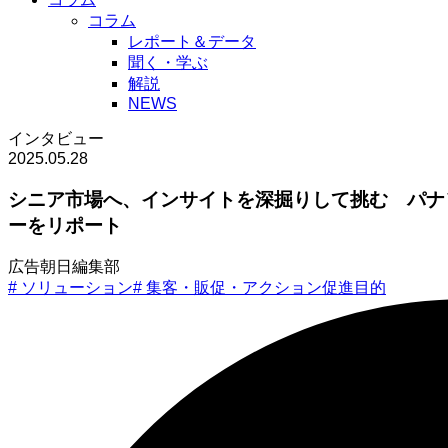
コラム
レポート＆データ
聞く・学ぶ
解説
NEWS
インタビュー
2025.05.28
シニア市場へ、インサイトを深掘りして挑む パナ
ーをリポート
広告朝日編集部
#
ソリューション
#
集客・販促・アクション促進目的