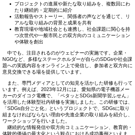
プロジェクトの進展や新たな取り組みを、複数回にわ
たり継続的・定期的に紹介
活動報告やストーリー、関係者の声などを通じて、リ
アルな取り組みの背景と成果を共有
教育現場や地域社会とも連携し、社会課題に関心を持
つ次世代や一般市民との双方向のコミュニケーション
や体験を創出
中でも、注目されるのがウェビナーの実施です。企業・
NGO
など、多様なステークホルダーが自らの
SDGs
や社会課
題への実践内容をオンライン上で発信し、参加者と双方向に
意見交換できる場を提供しています。
また、専門メディアとしての知見を活かした研修も行って
います。例えば、
2023
年
12
月には、愛知県の電子機器メー
カーのダイコク電機で、「ペタッと
SDGs
新聞学習ふせん」
を活用した体験型社内研修を実施しました。この研修では、
「
SDGs
自分ごと化」というプロジェクトで、
SDGs
に取り
組まなければならない理由や先進企業の取り組みを紹介し、
ワークショップを行いました。
継続的な情報発信や双方向コミュニケーション、教育的・
体験的価値の最大化という観点における成功事例といえま