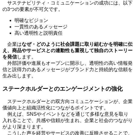
サステナビリティ・コミュニケーションの成功には、以下
の
3
つの要素が不可欠です。
明確なビジョン
一貫性のあるメッセージ
高い透明性と説明責任
企業は
なぜ・どのように社会課題に取り組むかを明確に伝
え、商品やサービスとの連動性も重視して独自のストーリー
を発信
します。
外部評価や進展もオープンに開示し、透明性の高い情報発
信と説得力のあるメッセージがブランド力と持続的な信頼を
生み出します。
ステークホルダーとのエンゲージメントの強化
ステークホルダーとの双方向コミュニケーションが、企業
価値向上と組織活性化につながるポイントです。
例えば、
SNS
やイベントなどを通じて多様な意見を取り
入れることで、共感や信頼が生まれ、企業と社会のつながり
がより深まります。
こうした声を経営やサービスの改善に反映させることで、