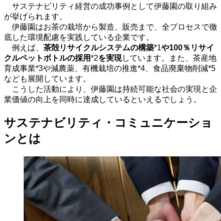
サステナビリティ経営の成功事例として伊藤園の取り組み
が挙げられます。
伊藤園はお茶の栽培から製造、販売まで、全プロセスで徹
底した環境配慮を実践している企業です。
例えば、
茶殻リサイクルシステムの構築
*1
や
100
％リサイ
クルペットボトルの採用
*2
を実現
しています。また、茶産地
育成事業
*3
や減農薬、有機栽培の推進
*4
、食品廃棄物削減
*5
なども展開しています。
こうした活動により、伊藤園は持続可能な社会の実現と企
業価値の向上を同時に達成しているといえるでしょう。
サステナビリティ・コミュニケーショ
ンとは