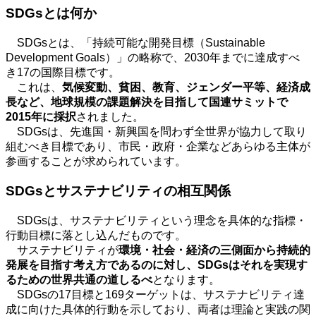
SDGs
とは何か
SDGsとは、「持続可能な開発目標（
Sustainable
Development Goals
）」の略称で、
2030
年までに達成すべ
き
17
の国際目標です。
これは、
気候変動、貧困、教育、ジェンダー平等、経済成
長など、地球規模の課題解決を目指して国連サミットで
2015
年に採択
されました。
SDGsは、先進国・新興国を問わず全世界が協力して取り
組むべき目標であり、市民・政府・企業などあらゆる主体が
参画することが求められています。
SDGs
とサステナビリティの相互関係
SDGsは、サステナビリティという理念を具体的な指標・
行動目標に落とし込んだものです。
サステナビリティが
環境・社会・経済の三側面から持続的
発展を目指す考え方であるのに対し、
SDGs
はそれを実現す
るための世界共通の道しるべ
となります。
SDGsの
17
目標と
169
ターゲットは、サステナビリティ達
成に向けた具体的行動を示しており、両者は理論と実践の関