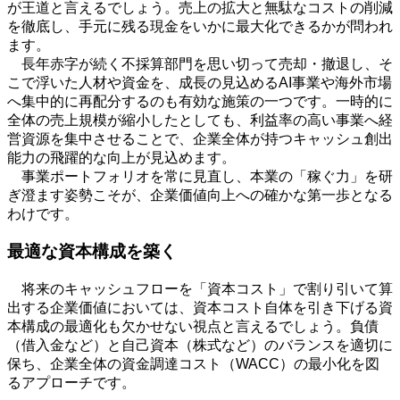
が王道と言えるでしょう。売上の拡大と無駄なコストの削減
を徹底し、手元に残る現金をいかに最大化できるかが問われ
ます。
長年赤字が続く不採算部門を思い切って売却・撤退し、そ
こで浮いた人材や資金を、成長の見込める
AI
事業や海外市場
へ集中的に再配分するのも有効な施策の一つです。一時的に
全体の売上規模が縮小したとしても、利益率の高い事業へ経
営資源を集中させることで、企業全体が持つキャッシュ創出
能力の飛躍的な向上が見込めます。
事業ポートフォリオを常に見直し、本業の「稼ぐ力」を研
ぎ澄ます姿勢こそが、企業価値向上への確かな第一歩となる
わけです。
最適な資本構成を築く
将来のキャッシュフローを「資本コスト」で割り引いて算
出する企業価値においては、資本コスト自体を引き下げる資
本構成の最適化も欠かせない視点と言えるでしょう。負債
（借入金など）と自己資本（株式など）のバランスを適切に
保ち、企業全体の資金調達コスト（
WACC
）の最小化を図
るアプローチです。