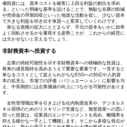
備投資には、資本コストを確実に上回る利益の創出を求め
る」といった明確な基準を設けることで、無駄な在庫の削減
や売掛金の早期回収といった地道な活動を促し、少ない資本
で大きな利益を叩き出す体質へと変革していくわけです。
単なる規模の拡大にとどまらず、手元の資本をいかに効率
よく回転させるかを重視する姿勢こそが、これからの経営に
は欠かせないと言えるでしょう。
非財務資本へ投資する
企業の持続可能性を示す非財務資本への積極的な投資は、
将来の成長期待を高めるうえで重要な要素です。一見すると
単なるコストとして捉えられがちな
ESG
への対応や人的資
本の拡充も、市場での評価（バリュエーション）に影響を与
え、中長期的には企業価値の向上につながる可能性がありま
す。
女性管理職比率を引き上げる社内制度改革や、デジタルス
キル習得のためのリスキリング支援など、無形資産への思い
切った投資は、従業員のエンゲージメントを高め、離職率を
抑える確かな一手として機能します。そこから多様な視点が
交わり、新たな商品を生み出す豊かな土壌が形成されていく