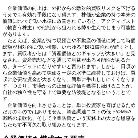
企業価値の向上は、外部からの敵対的買収リスクを下げる
うえでも有効な手段になり得ます。株価が企業の持つ本来の
価値に比べて低い水準に放置されていると、アクティビスト
（物言う株主）や他社から狙われる隙を生んでしまう可能性
があります。
たとえば、企業が持つ現預金や不動産の価値に対して時価
総額が相対的に低い状態、いわゆる
PBR1
倍割れが続くとし
ます。買収者からは「資産価値とのギャップが大きい」と見
なされ、資産売却などを通じて利益が出る可能性があるた
め、ターゲットになりやすいと言われます。しかし、日頃か
ら企業価値を高めて株価を一定の水準に維持しておけば、買
収に必要な資金が大きくなり、簡単に手出ししにくくなりま
す。つまり、市場からの正当な評価を獲得し続けることが、
自社の独立性を守る上で重要な防波堤となるということで
す。
企業価値を向上させることは、単に投資家を喜ばせるため
だけのものではありません。資金調達コストの低下や
M&A
戦略の柔軟化、そして企業防衛という実務上の大きな恩恵を
もたらす不可欠な取り組みとなります。