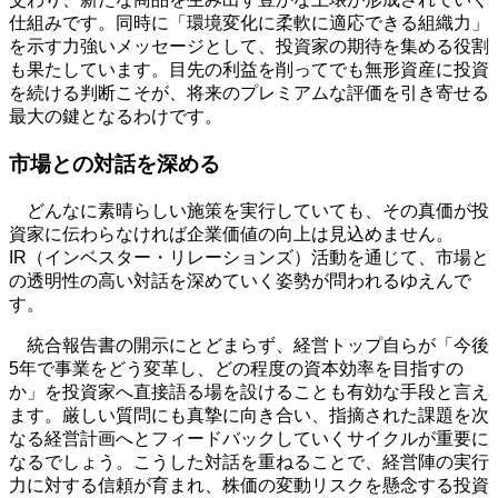
仕組みです。同時に「環境変化に柔軟に適応できる組織力」
を示す力強いメッセージとして、投資家の期待を集める役割
も果たしています。目先の利益を削ってでも無形資産に投資
を続ける判断こそが、将来のプレミアムな評価を引き寄せる
最大の鍵となるわけです。
市場との対話を深める
どんなに素晴らしい施策を実行していても、その真価が投
資家に伝わらなければ企業価値の向上は見込めません。
IR
（インベスター・リレーションズ）活動を通じて、市場と
の透明性の高い対話を深めていく姿勢が問われるゆえんで
す。
統合報告書の開示にとどまらず、経営トップ自らが「今後
5
年で事業をどう変革し、どの程度の資本効率を目指すの
か」を投資家へ直接語る場を設けることも有効な手段と言え
ます。厳しい質問にも真摯に向き合い、指摘された課題を次
なる経営計画へとフィードバックしていくサイクルが重要に
なるでしょう。こうした対話を重ねることで、経営陣の実行
力に対する信頼が育まれ、株価の変動リスクを懸念する投資