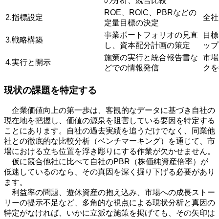
の分析、競合比較
ROE、
ROIC
、
PBR
などの
2.指標設定
全社
定量目標の決定
事業ポートフォリオの見直
目標
3.戦略構築
し、資本配分計画の策定
ップ
施策の実行と統合報告書な
市場
4.実行と開示
どでの情報発信
クを
現状の課題を特定する
企業価値向上の第一歩は、客観的なデータに基づき自社の
現在地を把握し、価値の源泉を阻害している要因を特定する
ことにあります。自社の過去実績を追うだけでなく、同業他
社との徹底的な比較分析（ベンチマーキング）を通じて、市
場における立ち位置を浮き彫りにする作業が欠かせません。
仮に競合他社に比べて自社の
PBR
（株価純資産倍率）が
低迷しているのなら、その真因を深く掘り下げる必要があり
ます。
利益率の問題、遊休資産の抱え込み、市場への成長ストー
リーの提示不足など、多角的な視点による現状分析と真因の
特定がなければ、いかに立派な施策を掲げても、その矢印は