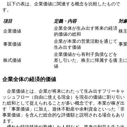
以下の表は、企業価値に関連する概念を比較したもので
す。
項目
定義・内容
対
企業全体が生み出す将来の経済
企業価値
株
的価値の総和
企業が本業の営業活動を通じて
事業価値
事
生み出す価値
企業価値から有利子負債などを
株式価値
差し引いた、株主に帰属する価
主
値
企業全体の経済的価値
企業価値とは、企業が将来にわたって生み出すフリーキャ
ッシュフロー（自由に使える現金）を現在の価値に割り引い
た総和として捉えられることが多い概念です。本業が稼ぎ出
す「事業価値」に加え、遊休不動産や余剰資金といった「非
事業価値」を含んだ総合的な評価額と説明される場合もあり
ます。
優れた特許技術や熟練した人材など、将来の利益を生み出