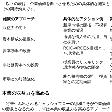
以下の表は、企業価値を向上させるための具体的な施策と
その期待効果です。
施策のアプローチ
具体的なアクション例
新規市場の開拓、不採算
収益力の向上
事業の撤退
適切な借入金の活用、自
資本構成の最適化
社株買い
ROICや
ROE
を目標とし
資本効率の改善
た現場管理
従業員のリスキリング、
非財務資本への投資
環境対応技術の開発
統合報告書の発行、投資
市場との対話強化
家との定期面談
本業の収益力を高める
将来生み出されるキャッシュフローの総和こそが企業価値
の源泉となるため、まずは本業の収益力を高めるアプローチ