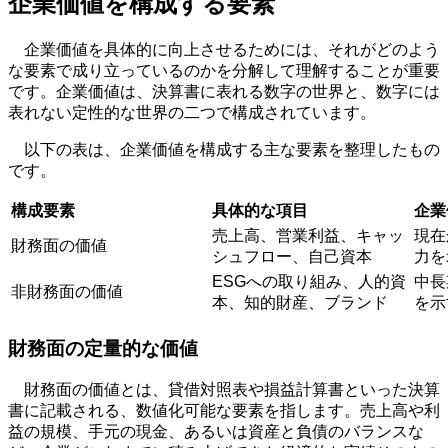
企業価値を構成する要素
企業価値を具体的に向上させるためには、それがどのよう
な要素で成り立っているのかを分解して理解することが重要
です。企業価値は、決算書に表れる数字の世界と、数字には
表れない定性的な世界の二つで構成されています。
以下の表は、企業価値を構成する主な要素を整理したもの
です。
構成要素
具体的な項目
企業
売上高、営業利益、キャッ
現在
財務面の価値
シュフロー、自己資本
力を
ESGへの取り組み、人的資
中長
非財務面の価値
本、知的財産、ブランド
を示
財務面の定量的な価値
財務面の価値とは、貸借対照表や損益計算書といった決算
書に記載される、数値化可能な要素を指します。売上高や利
益の規模、手元の現金、あるいは資産と負債のバランスな