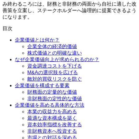
み終わるころには、財務と非財務の両面から自社に適した改
善策を立案し、ステークホルダーへ論理的に提案できるよう
になります。
目次
企業価値とは何か？
企業全体の経済的価値
株式価値との明確な違い
なぜ企業価値向上が求められるのか？
資金調達コストを下げる
M&Aの選択肢を広げる
敵対的買収リスクを防ぐ
企業価値を構成する要素
財務面の定量的な価値
非財務面の定性的な価値
企業価値を高める具体的な方法
本業の収益力を高める
最適な資本構成を築く
資本効率指標を改善する
非財務資本へ投資する
市場との対話を深める