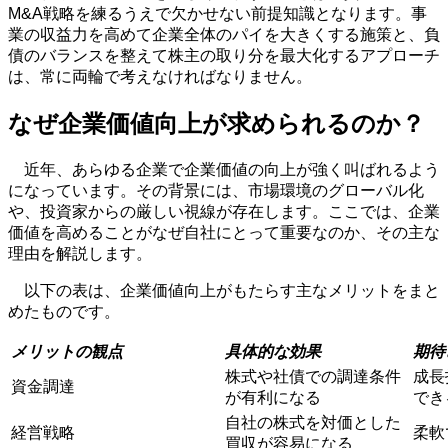
M&A
戦略を練るうえで欠かせない前提知識となります。事
業の収益力を高めて企業全体のパイを大きくする施策と、負
債のバランスを整えて株主の取り分を最大化するアプローチ
は、常に両輪で考えなければなりません。
なぜ企業価値向上が求められるのか？
近年、あらゆる企業で企業価値の向上が強く叫ばれるよう
になっています。その背景には、市場環境のグローバル化
や、投資家からの厳しい視線が存在します。ここでは、企業
価値を高めることがなぜ自社にとって重要なのか、その主な
理由を解説します。
以下の表は、企業価値向上がもたらす主なメリットをまと
めたものです。
メリットの観点
具体的な効果
期待
株式や社債での調達条件
成長
資金調達
が有利になる
でき
自社の株式を対価とした
経営戦略
柔軟
買収が容易になる