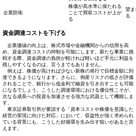
株価が高水準に保たれる
望ま
企業防衛
ことで買収コストが上が
る
る
資金調達コストを下げる
企業価値の向上は、株式市場や金融機関からの信用を高
め、資金調達コストの抑制を可能にします。新たな事業に挑
戦する際、資金調達の負担が軽ければ軽いほど手元に利益を
残しやすくなるのは、言うまでもありません。
例えば、株価が高ければ少ない新株の発行で目標金額に到
達できるようになります。さらに、倒産リスクの低さが評価
されることで、銀行から低金利で融資を引き出すことも可能
になるでしょう。こうした調達環境における優位性こそが、
次なる成長への投資を加速させる強力な武器として機能しま
す。
東京証券取引所が要請する「資本コストや株価を意識した
経営の実現に向けた対応」において、収益性が強く求められ
ている背景にも、こうした好循環を生み出す狙いがあると言
えます。