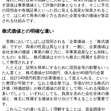
す源泉は事業価値として評価の対象となります。そこに手元
の現預金や有価証券といった目に見える資産が加算されるこ
とで、はじめて将来の稼ぐ力も含めた企業全体の価値が算定
される仕組みです。
株式価値との明確な違い
実務においてしばしば混同される「企業価値」と「株式価
値」ですが、両者の性質は異なります。一般に、企業価値は
会社全体の価値（事業の稼ぐ力に、非事業資産なども加味し
たもの）を指し、株式価値はそのうち株主に帰属する部分と
して整理されます。
たとえば、説明を簡単にするために現預金等の影響をいっ
たん置くと、株式価値が
100
億円、借入金が
40
億円の企業
は、合計
140
億円程度の企業価値として捉えられる、といっ
た整理が可能です。なお上場企業では、市場が付ける株式の
評価（時価総額）が株式価値の目安として用いられる場面が
多いでしょう。いずれにしても、負債を含めた会社全体の価
値と、株主に帰属する価値を切り分けて考えることが重要で
す。
これら二つの違いを正しく理解することは、資金調達や