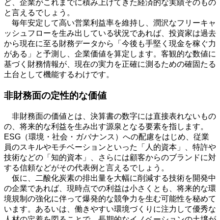
ど、企業がこれまでに積み上げてきた経済的な実績そのもの
と言えるでしょう。
毎年安定して高い営業利益率を維持し、潤沢なフリーキャ
ッシュフローを生み出している状況であれば、投資家は過去
から現在に至る財務データから「今後も手堅く現金を稼ぐ力
がある」と予測し、企業価値を算定します。客観的な数値に
基づく財務情報が、現在の実力を正確に測るための確固たる
土台として機能するわけです。
非財務面の定性的な価値
非財務面の価値とは、決算書の数字には直接表れないもの
の、将来的な利益を生み出す源泉となる要素を指します。
ESG
（環境・社会・ガバナンス）への配慮をはじめ、従業
員のスキルやモチベーションといった「人的資本」、特許や
技術などの「知的資本」、さらには顧客からのブランドに対
する信頼などがその代表例と言えるでしょう。
仮に、二酸化炭素の排出量を大幅に削減する技術を開発中
の企業であれば、現時点での利益は小さくとも、将来的な環
境規制の強化に伴って爆発的な競争力を生む可能性を秘めて
います。あるいは、働きやすい環境づくりに注力して優秀な
人材の定着を図ることで、長期的なイノベーションの土壌が