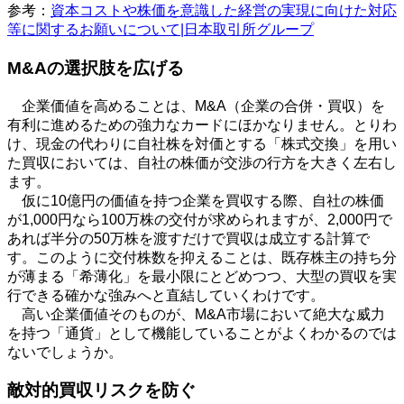
参考：
資本コストや株価を意識した経営の実現に向けた対応
等に関するお願いについて|日本取引所グループ
M&Aの選択肢を広げる
企業価値を高めることは、
M&A
（企業の合併・買収）を
有利に進めるための強力なカードにほかなりません。とりわ
け、現金の代わりに自社株を対価とする「株式交換」を用い
た買収においては、自社の株価が交渉の行方を大きく左右し
ます。
仮に
10
億円の価値を持つ企業を買収する際、自社の株価
が
1,000
円なら
100
万株の交付が求められますが、
2,000
円で
あれば半分の
50
万株を渡すだけで買収は成立する計算で
す。このように交付株数を抑えることは、既存株主の持ち分
が薄まる「希薄化」を最小限にとどめつつ、大型の買収を実
行できる確かな強みへと直結していくわけです。
高い企業価値そのものが、
M&A
市場において絶大な威力
を持つ「通貨」として機能していることがよくわかるのでは
ないでしょうか。
敵対的買収リスクを防ぐ