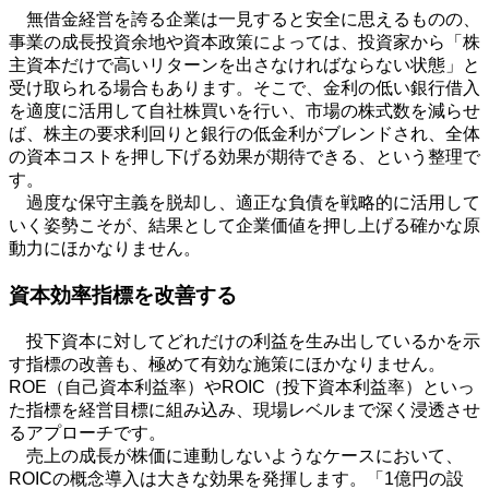
無借金経営を誇る企業は一見すると安全に思えるものの、
事業の成長投資余地や資本政策によっては、投資家から「株
主資本だけで高いリターンを出さなければならない状態」と
受け取られる場合もあります。そこで、金利の低い銀行借入
を適度に活用して自社株買いを行い、市場の株式数を減らせ
ば、株主の要求利回りと銀行の低金利がブレンドされ、全体
の資本コストを押し下げる効果が期待できる、という整理で
す。
過度な保守主義を脱却し、適正な負債を戦略的に活用して
いく姿勢こそが、結果として企業価値を押し上げる確かな原
動力にほかなりません。
資本効率指標を改善する
投下資本に対してどれだけの利益を生み出しているかを示
す指標の改善も、極めて有効な施策にほかなりません。
ROE
（自己資本利益率）や
ROIC
（投下資本利益率）といっ
た指標を経営目標に組み込み、現場レベルまで深く浸透させ
るアプローチです。
売上の成長が株価に連動しないようなケースにおいて、
ROIC
の概念導入は大きな効果を発揮します。「
1
億円の設