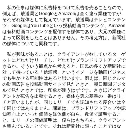
私の仕事は媒体に広告枠をつけて広告を売ることなので、
例えば、放送局とGoogleとAmazonは全く違う業種ですが、
それぞれ媒体として捉えています。放送局はテレビコンテン
ツ、GoogleはYouTubeという投稿動画コンテンツ、Amazon
は有料動画コンテンツを配信する媒体であり、大元の業種に
よって区別をしたことはありません。その考え方は、新聞社
の媒体についても同様です。
私が興味があることは、クライアントが欲しているターゲ
ットにどれだけリーチし、どれだけブランドリフトアップで
きるか。そういう観点から考えると、国民の多くが新聞社に
対して持っている「信頼感」というイメージを動画ビジネス
でも生かせる可能性はあると思います。例えば、同じクルマ
の動画広告を投稿動画サイトで見たときと、朝日新聞デジタ
ルで見たときとでは、印象が違うはずです。さきほどクライ
アントが広告を出稿するとき、媒体を選ぶ基準の一番はリー
チと言いましたが、同じ１リーチでも認知される度合いは全
て同じではありません。課題は、ブランドリフトアップや認
知率向上といった価値を媒体側が自ら、数値で証明するこ
と。１リーチの価値証明は、僕らはもちろん、クライアント
も望んでいることです。それは新聞社に限ったことではな