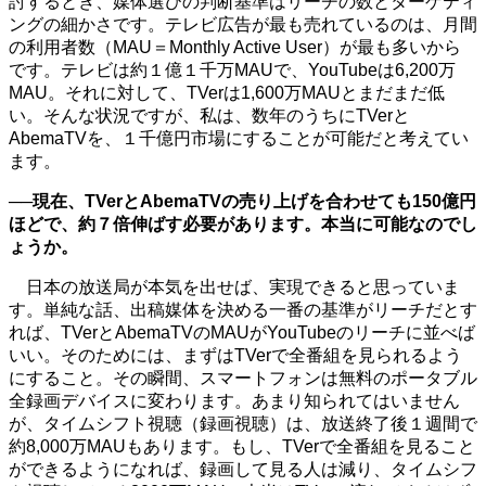
討するとき、媒体選びの判断基準はリーチの数とターゲティ
ングの細かさです。テレビ広告が最も売れているのは、月間
の利用者数（MAU＝Monthly Active User）が最も多いから
です。テレビは約１億１千万MAUで、YouTubeは6,200万
MAU。それに対して、TVerは1,600万MAUとまだまだ低
い。そんな状況ですが、私は、数年のうちにTVerと
AbemaTVを、１千億円市場にすることが可能だと考えてい
ます。
──現在、TVerとAbemaTVの売り上げを合わせても150億円
ほどで、約７倍伸ばす必要があります。本当に可能なのでし
ょうか。
日本の放送局が本気を出せば、実現できると思っていま
す。単純な話、出稿媒体を決める一番の基準がリーチだとす
れば、TVerとAbemaTVのMAUがYouTubeのリーチに並べば
いい。そのためには、まずはTVerで全番組を見られるよう
にすること。その瞬間、スマートフォンは無料のポータブル
全録画デバイスに変わります。あまり知られてはいません
が、タイムシフト視聴（録画視聴）は、放送終了後１週間で
約8,000万MAUもあります。もし、TVerで全番組を見ること
ができるようになれば、録画して見る人は減り、タイムシフ