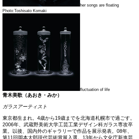
her songs are floating
Photo:Toshisato Komaki
fluctuation of life
青木美歌（あおき・みか）
ガラスアーティスト
東京都生まれ。4歳から19歳までを北海道札幌市で過ごす。
2006年、武蔵野美術大学工芸工業デザイン科ガラス専攻卒
業。以後、国内外のギャラリーで作品を展示発表。08年、
第11回岡本太郎現代芸術賞展入選。13年から文化庁新進芸