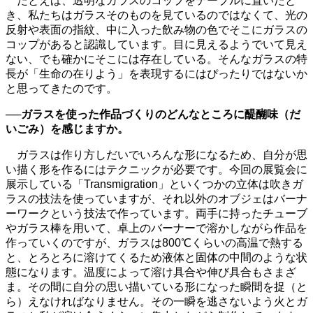
たとえば、透明なガラスのコップをテーブルに置いたと
き、私たちはガラスそのものを見ているのではなくて、光の
反射や表面の指紋、中に入った飲み物の色でそこにガラスの
コップがあると認識しています。目に見えるようでいて見え
ない、でも確かにそこには存在している。そんなガラスの特
長が「生命の在りよう」を表現するにはぴったりではないか
と思ってきたのです。
──ガラスを使った作品づくりのどんなところに醍醐味（だ
いごみ）を感じますか。
ガラスは作り方しだいでいろんな形になるため、自分が思
い描く形を作るにはテクニックが必要です。今回の展覧会に
展示している「Transmigration」といくつかの立体は吹きガ
ラスの技法を使っていますが、それ以外のオブジェはバーナ
ーワークという技法で作っています。両手に持ったチューブ
やガラス棒を用いて、卓上のバーナーで溶かしながら作品を
作っていくのですが、ガラスは800℃くらいの高温で熱する
と、とろとろに溶けてくるため液体と固体の中間のような状
態になります。温度によって溶け具合や伸び具合もさまざ
ま。その間に自分の思い描いている形になった瞬間を捉（と
ら）えなければなりません。その一瞬を逃さないよう火とガ