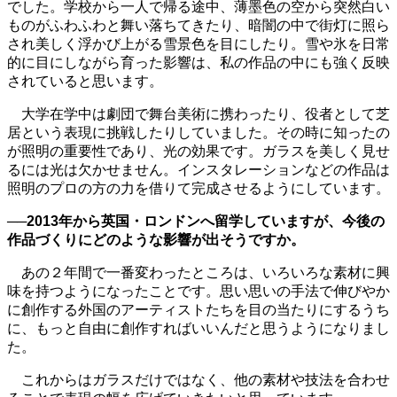
でした。学校から一人で帰る途中、薄墨色の空から突然白い
ものがふわふわと舞い落ちてきたり、暗闇の中で街灯に照ら
され美しく浮かび上がる雪景色を目にしたり。雪や氷を日常
的に目にしながら育った影響は、私の作品の中にも強く反映
されていると思います。
大学在学中は劇団で舞台美術に携わったり、役者として芝
居という表現に挑戦したりしていました。その時に知ったの
が照明の重要性であり、光の効果です。ガラスを美しく見せ
るには光は欠かせません。インスタレーションなどの作品は
照明のプロの方の力を借りて完成させるようにしています。
──2013年から英国・ロンドンへ留学していますが、今後の
作品づくりにどのような影響が出そうですか。
あの２年間で一番変わったところは、いろいろな素材に興
味を持つようになったことです。思い思いの手法で伸びやか
に創作する外国のアーティストたちを目の当たりにするうち
に、もっと自由に創作すればいいんだと思うようになりまし
た。
これからはガラスだけではなく、他の素材や技法を合わせ