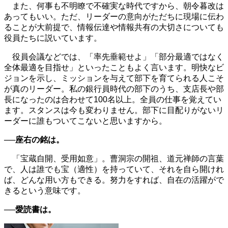
また、何事も不明瞭で不確実な時代ですから、朝令暮改は
あってもいい。ただ、リーダーの意向がただちに現場に伝わ
ることが大前提で、情報伝達や情報共有の大切さについても
役員たちに説いています。
役員会議などでは、「率先垂範せよ」「部分最適ではなく
全体最適を目指せ」といったこともよく言います。明快なビ
ジョンを示し、ミッションを与えて部下を育てられる人こそ
が真のリーダー。私の銀行員時代の部下のうち、支店長や部
長になったのは合わせて100名以上。全員の仕事を覚えてい
ます。スタンスは今も変わりません。部下に目配りがないリ
ーダーに誰もついてこないと思いますから。
──座右の銘は。
「宝蔵自開、受用如意」。曹洞宗の開祖、道元禅師の言葉
で、人は誰でも宝（適性）を持っていて、それを自ら開けれ
ば、どんな用い方もできる。努力をすれば、自在の活躍がで
きるという意味です。
──愛読書は。