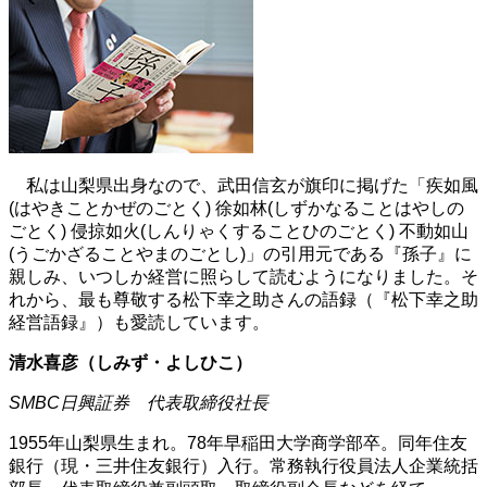
私は山梨県出身なので、武田信玄が旗印に掲げた「疾如風
(はやきことかぜのごとく) 徐如林(しずかなることはやしの
ごとく) 侵掠如火(しんりゃくすることひのごとく) 不動如山
(うごかざることやまのごとし)」の引用元である『孫子』に
親しみ、いつしか経営に照らして読むようになりました。そ
れから、最も尊敬する松下幸之助さんの語録（『松下幸之助
経営語録』）も愛読しています。
清水喜彦（しみず・よしひこ）
SMBC日興証券 代表取締役社長
1955年山梨県生まれ。78年早稲田大学商学部卒。同年住友
銀行（現・三井住友銀行）入行。常務執行役員法人企業統括