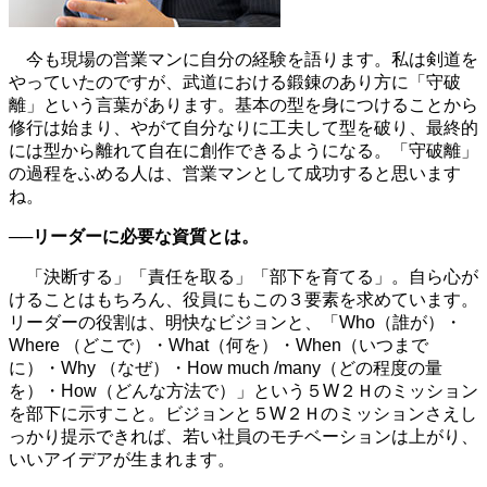
今も現場の営業マンに自分の経験を語ります。私は剣道を
やっていたのですが、武道における鍛錬のあり方に「守破
離」という言葉があります。基本の型を身につけることから
修行は始まり、やがて自分なりに工夫して型を破り、最終的
には型から離れて自在に創作できるようになる。「守破離」
の過程をふめる人は、営業マンとして成功すると思います
ね。
──リーダーに必要な資質とは。
「決断する」「責任を取る」「部下を育てる」。自ら心が
けることはもちろん、役員にもこの３要素を求めています。
リーダーの役割は、明快なビジョンと、「Who（誰が）・
Where （どこで）・What（何を）・When（いつまで
に）・Why （なぜ）・How much /many（どの程度の量
を）・How（どんな方法で）」という５W２Ｈのミッション
を部下に示すこと。ビジョンと５W２Ｈのミッションさえし
っかり提示できれば、若い社員のモチベーションは上がり、
いいアイデアが生まれます。