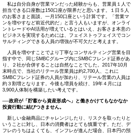
私は自分自身が営業マンだった経験からも、営業員１人で
担当できる口座数は150口座が限界だと思います。１日５人
のお客さまと面談、一月150口座という計算です。「営業マ
ンを増やすなど前近代的だ」と言う人もいますが、オンライ
ントレードやAI活用が増えているとはいえ、お客さま本意の
ビジネスを実現するためには、フェイストゥフェイスでコン
サルティングできる人員の増強が不可欠だと考えます。
人員を増やすことでより丁寧なコンサルティング営業を目
指す中で、同じSMBCグループ内にSMBCフレンド証券があ
り、２社が合併することは自然なことでした。2017年10月
末時点で、当社のリテール営業員は約2,700人、これに
SMBCフレンド証券の人員が加わり、リテール営業の人員は
約３割増となります。今後も増員を続け、19年４月には
3,900人体制を構築したい考えです。
──政府が「貯蓄から資産形成へ」と働きかけてもなかなか
投資行動に結びつきません。
新しい金融商品にチャレンジしたり、リスクを取ったりと
いうことに対し、日本の消費者はとても慎重です。ただ、デ
フレのうちはよくても、インフレが進んだ場合、日本円の預